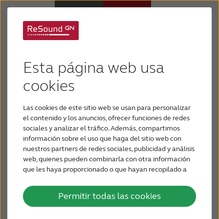
Carrera profesional
Audífonos
Esta página web usa
Si está buscando un desafío profesional
Pérdida de audición
cookies
gratificante, y marcar la diferencia en nuestras
comunidades, ReSound es para usted. Nuestros
Las cookies de este sitio web se usan para personalizar
Soporte y cuidado
empleados se comprometen a crear una
el contenido y los anuncios, ofrecer funciones de redes
diferenciación constante y se esfuerzan por
sociales y analizar el tráfico. Además, compartimos
desarrollar mejores soluciones que ayuden a las
información sobre el uso que haga del sitio web con
Por qué ReSound
personas a redescubrir la audición, para que
nuestros partners de redes sociales, publicidad y análisis
puedan vivir su vida al máximo, de manera activa y
web, quienes pueden combinarla con otra información
que les haya proporcionado o que hayan recopilado a
satisfactoria.
CONTÁCTENOS
partir del uso que haya hecho de sus servicios.
Permitir todas las cookies
LATINOAMÉRICA