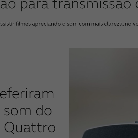
ão para transmissão
 assistir filmes apreciando o som com mais clareza, no
referiram
e som do
 Quattro