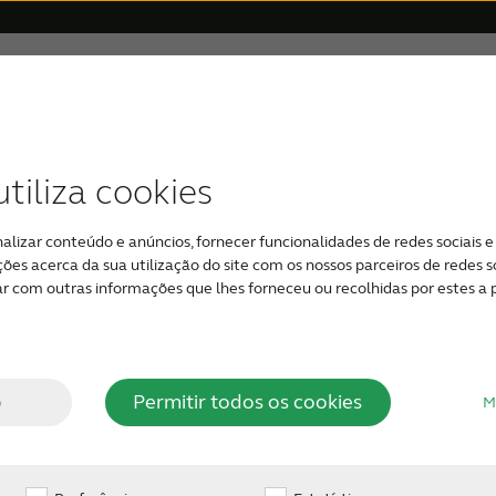
itiva
Por que ReSound
Suporte & Cuidado
tiva
gital
s
Prêmios
Suporte de aplicativos
Perda auditiva relacionada à idade
Aparelhos Auditivos Bluetooth
Compatibilidade de disposit
Aparelhos auditi
Perda audit
tiliza cookies
alizar conteúdo e anúncios, fornecer funcionalidades de redes sociais e 
os para zumbidos
 acerca da sua utilização do site com os nossos parceiros de redes soc
 com outras informações que lhes forneceu ou recolhidas por estes a pa
tado
o
Permitir todos os cookies
M