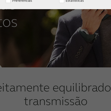
 de
Preferências
Estatísticas
tos
itamente equilibrado
transmissão