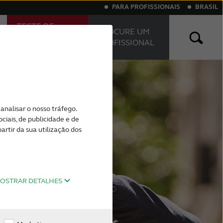
PARA PROFISSIONAIS
BRASIL
TESTE DE
PROCURE UM
AUDIÇÃO
PROFISSIONAL
ONLINE
ivo
vos invisíveis
iva severa
Zumbido
Aparelhos Auditivos Recarregáveis
analisar o nosso tráfego.
iais, de publicidade e de
rtir da sua utilização dos
OSTRAR DETALHES