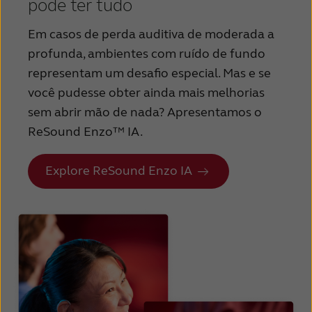
Suomi
Sverige
pode ter tudo
Türkçe
United Kingdom
Em casos de perda auditiva de moderada a
profunda, ambientes com ruído de fundo
United States
Österreich
representam um desafio especial. Mas e se
عربي
日本
você pudesse obter ainda mais melhorias
sem abrir mão de nada? Apresentamos o
ReSound Enzo™ IA.
Explore ReSound Enzo IA