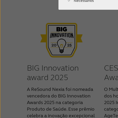
Necessários
BIG Innovation
CES
award 2025
Awa
A ReSound Nexia foi nomeada
O Mul
vencedora do BIG Innovation
dos h
Awards 2025 na categoria
2025 
Produto de Saúde. Esse prêmio
catego
celebra a inovação excepcional
AgeTec