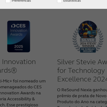
Preferências
Estatísticas
 Innovation
Silver Stevie A
rds®
for Technology
Excellence 202
ti-Mic+ foi nomeado um
omenageados do CES
O ReSound Nexia ganho
Innovation Awards na
prêmio de prata de Novo
ria Accessibility &
Produto do Ano na categ
h. Esse prestigioso