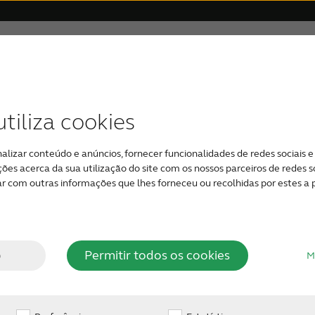
itiva
Por que ReSound
Suporte & Cuidado
tiva
gital
s
Prêmios
Suporte de aplicativos
Perda auditiva relacionada à idade
Aparelhos Auditivos Bluetooth
Compatibilidade de disposit
Aparelhos auditi
Perda audit
tiliza cookies
rêmios
ReSound tem uma hera
alizar conteúdo e anúncios, fornecer funcionalidades de redes sociais e 
audição de ponta desd
os para zumbidos
 acerca da sua utilização do site com os nossos parceiros de redes soc
ReSound abriu novos 
 com outras informações que lhes forneceu ou recolhidas por estes a pa
som com Wide Dynami
primeiros aparelhos au
outros avanços da indú
o
Permitir todos os cookies
M
ReSound Smart Hearin