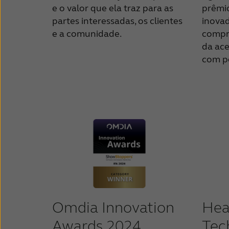
e o valor que ela traz para as
prêmi
partes interessadas, os clientes
inovad
e a comunidade.
compr
da ace
com pe
Hea
Omdia Innovation
Tec
Awards 2024