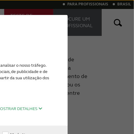
PARA PROFISSIONAIS
BRASIL
TESTE DE
PROCURE UM
AUDIÇÃO
PROFISSIONAL
ONLINE
ivo
vos invisíveis
iva severa
Zumbido
Aparelhos Auditivos Recarregáveis
nça rica, criando soluções de
analisar o nosso tráfego.
e 1943. Ao longo dos anos, a
iais, de publicidade e de
caminhos para o processamento de
rtir da sua utilização dos
c Range Compression e criou os
ditivos "Made for iPhone", entre
stria.
OSTRAR DETALHES
g é o orgulhoso ganhador: