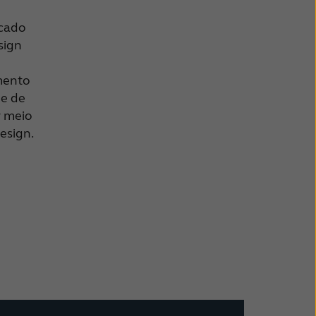
icado
sign
mento
 e de
r meio
esign.