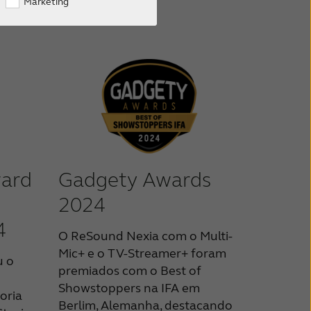
Marketing
Gadgety Awards
ward
2024
4
O ReSound Nexia com o Multi-
Mic+ e o TV-Streamer+ foram
u o
premiados com o Best of
Showstoppers na IFA em
oria
Berlim, Alemanha, destacando