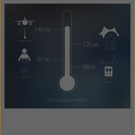
Suomi
Sverige
Türkçe
United Kingdom
United States
Österreich
عربي
日本