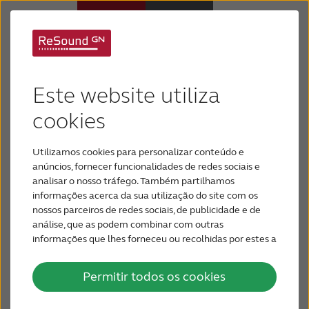
Tipos de zumbido
Aparelhos Auditivos
Este website utiliza
Perda Auditiva
cookies
Embora o zumbido seja uma condição muito
comum, o zumbido de todos é ligeiramente
Utilizamos cookies para personalizar conteúdo e
Por que ReSound
diferente.
Existem diferentes tipos de zumbido, e é
anúncios, fornecer funcionalidades de redes sociais e
provável que seu zumbido caia dentro de uma
analisar o nosso tráfego. Também partilhamos
dessas categorias.
informações acerca da sua utilização do site com os
Suporte & Cuidado
nossos parceiros de redes sociais, de publicidade e de
análise, que as podem combinar com outras
informações que lhes forneceu ou recolhidas por estes a
PARA PROFISSIONAIS
partir da sua utilização dos respetivos serviços.
Permitir todos os cookies
BRASIL
Tinnitus subjetivo