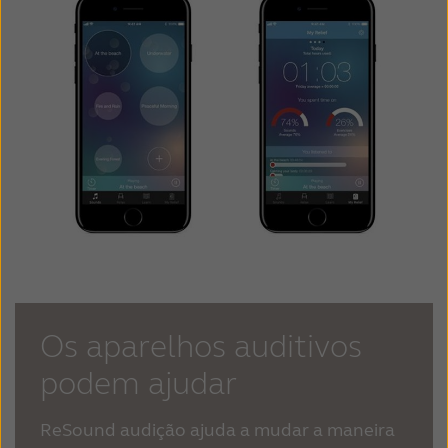
Os aparelhos auditivos
podem ajudar
ReSound audição ajuda a mudar a maneira