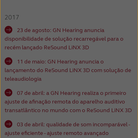
Suomi
Sverige
Türkçe
United Kingdom
2017
United States
Österreich
23 de agosto: GN Hearing anuncia
disponibilidade de solução recarregável para o
عربي
日本
recém lançado ReSound LiNX 3D
11 de maio: GN Hearing anuncia o
lançamento do ReSound LiNX 3D com solução de
teleaudiologia
07 de abril: a
GN Hearing realiza o primeiro
ajuste de afinação remota do aparelho auditivo
transatlântico no mundo com o ReSound LiNX 3D
03 de abril:
qualidade de som incomparável -
ajuste eficiente - ajuste remoto avançado