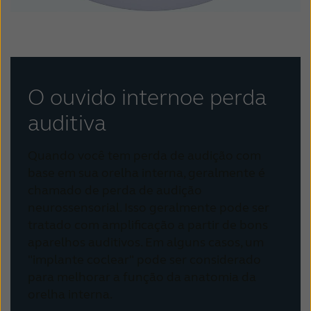
O ouvido interno
e perda
auditiva
Quando você tem perda de audição com
base em sua orelha interna, geralmente é
chamado de perda de audição
neurossensorial.
Isso geralmente pode ser
tratado com amplificação a partir de bons
aparelhos auditivos.
Em alguns casos, um
"implante coclear" pode ser considerado
para melhorar a função da anatomia da
orelha interna.