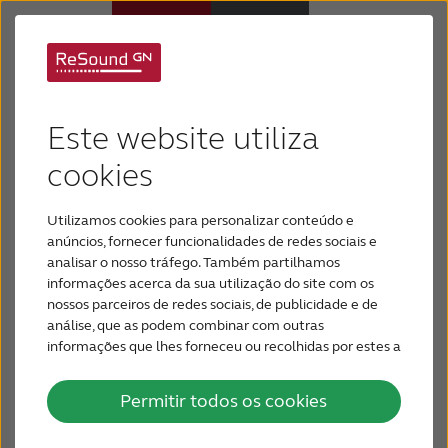
O que é o ouvido
Aparelhos Auditivos
Este website utiliza
interno?
Perda Auditiva
cookies
O ouvido interno é invisível do lado de fora do seu
Utilizamos cookies para personalizar conteúdo e
corpo, mas seu papel na audição é crítico.
Aqui é
Por que ReSound
anúncios, fornecer funcionalidades de redes sociais e
onde células e nervos processam o som e enviam-
analisar o nosso tráfego. Também partilhamos
no para o cérebro.
Muita perda de audição
informações acerca da sua utilização do site com os
Suporte & Cuidado
relacionada à idade ocorre na orelha interna,
nossos parceiros de redes sociais, de publicidade e de
porque essas células e nervos importantes se
análise, que as podem combinar com outras
deterioram com a idade.
O ouvido interno também
informações que lhes forneceu ou recolhidas por estes a
PARA PROFISSIONAIS
partir da sua utilização dos respetivos serviços.
nos ajuda a manter nosso equilíbrio.
Permitir todos os cookies
BRASIL