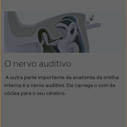
Suomi
Sverige
Türkçe
United Kingdom
United States
Österreich
عربي
日本
O nervo auditivo
A outra parte importante da anatomia da orelha
interna é o nervo auditivo.
Ele carrega o som da
cóclea para o seu cérebro.