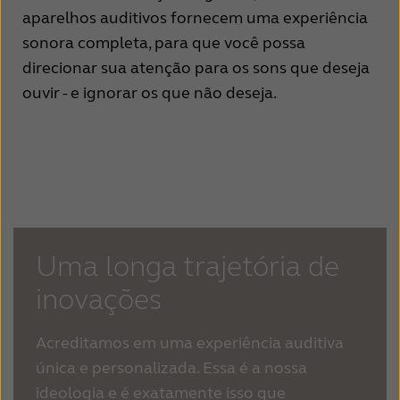
Türkçe
United Kingdom
aparelhos auditivos fornecem uma experiência
sonora completa, para que você possa
United States
Österreich
direcionar sua atenção para os sons que deseja
عربي
日本
ouvir - e ignorar os que não deseja.
Uma longa trajetória de
inovações
Acreditamos em uma experiência auditiva
única e personalizada. Essa é a nossa
ideologia e é exatamente isso que