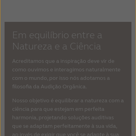
ruído sem prejudicar o ambiente acústico. A
e aplicando a direcionalidade apenas no lado
estratégia Binaural permanece atualmente
A maneira como as pessoas usam
que mais contribuiu para a leitura da fala,
na ReSound.
naturalmente sua audição se estende à
pudemos manter essas pistas naturais
forma como interagem com a tecnologia de
intactas, ao mesmo tempo em que ajudamos
Em equilíbrio entre a
hoje. A ReSound percebeu uma oportunidade
na redução do ruído.
de aumentar a acessibilidade ao áudio do
Natureza e a Ciência
consumidor sem sobrecarregar o usuário
com dispositivos a mais. Estabelecemos
Acreditamos que a inspiração deve vir de
novos padrões de acessibilidade para
como ouvimos e interagimos naturalmente
usuários de aparelhos auditivos, o que lhes
com o mundo, por isso nós adotamos a
deram mais oportunidades de viver uma vida
filosofia da Audição Orgânica.
conectada.
Nosso objetivo é equilibrar a natureza com a
ciência para que estejam em perfeita
harmonia, projetando soluções auditivas
que se adaptam perfeitamente à sua vida,
ao invés de exigir que você se adapte à sua