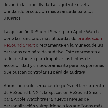
Suomi
Sverige
llevando la conectividad al siguiente nivel y
Türkçe
United Kingdom
brindando la solución más avanzada para los
usuarios.
United States
Österreich
عربي
日本
La aplicación ReSound Smart para Apple Watch
pone las funciones más utilizadas de
la aplicación
ReSound Smart
directamente en la muñeca de las
personas con pérdida auditiva. Esto representa el
último esfuerzo para impulsar los límites de
accesibilidad y empoderamiento para las personas
que buscan controlar su pérdida auditiva.
Anunciado solo semanas después del lanzamiento
2
de ReSound LiNX
, la aplicación ReSound Smart
para Apple Watch traerá nuevos niveles de
personalización y simplicidad a los audífonos más