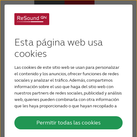
Audiología ¡AHORA!
Audífonos
2015 y vista previa de
Esta página web usa
Pérdida de audición
cookies
la aplicación ReSound
Smart ™ para Apple
Las cookies de este sitio web se usan para personalizar
Soporte y cuidado
el contenido y los anuncios, ofrecer funciones de redes
Watch
sociales y analizar el tráfico. Además, compartimos
información sobre el uso que haga del sitio web con
Por qué ReSound
nuestros partners de redes sociales, publicidad y análisis
En AudiologyNOW de este año! 2015, del 25
web, quienes pueden combinarla con otra información
de marzo al 28 de marzo en San Antonio, EE.
que les haya proporcionado o que hayan recopilado a
CONTÁCTENOS
partir del uso que haya hecho de sus servicios.
UU., GN ReSound demostró la cuarta
generación de la tecnología de 2,4 GHz: la
Permitir todas las cookies
recientemente lanzada ReSound LiNX2 ™, la
LATINOAMÉRICA
primera y única familia completa de audífonos