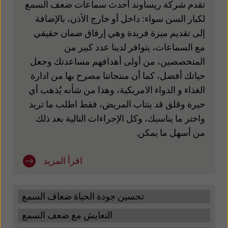
Latinoamérica
Netherlands
تقدم شركة ريساوند أحدث
سماعات ضعف السمع
لكبار السن
سواء: داخل أو خارج
الأذن،
بالإضافة
New Zealand
Norge
إلى تقديم ميزة فريدة وهي إرفاق ضمان حقيقي
Schweiz
Suisse
مع السماعات، يتوافر لدينا عدد كبير من
المتخصصين، من أولى أهدافهم مساعدتك وجعل
Suomi
Sverige
حياتك أفضل، كما أن منتجاتنا مصرح بها من
ادارة
Türkçe
United Kingdom
الغذاء
و
الدواء
الامريكية
، وهذا من شأنه يُذهب أي
حيرة وقلق قد ينتاب المريض، فقط اطلب ما تريد
United States
Österreich
واختر ما يناسبك، وكل الإجراءات التالية بعد ذلك
日本
عربي
من أسهل ما يمكن.
اقرأ المزيد
تحسين جودة الحياة ضعاف السمع
التعايش مع ضعف السمع