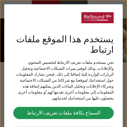
أجهزة السمع
يستخدم هذا الموقع ملفات
ضعف السمع
ارتباط
نحن نستخدم ملفات تعريف الارتباط لتخصيص المحتوى
لأقاربك
والإعلانات، وذلك لتوفير ميزات الشبكات الاجتماعية وتحليل
مدونة الرعاية السمعية
الزيارات الواردة إلينا. إضافةً إلى ذلك، فنحن نشارك المعلومات
حول استخدامك لموقعنا مع شركائنا من الشبكات الاجتماعية
طنين الأذن
من ريساوند
وشركاء الإعلانات وتحليل البيانات الذين يمكنهم إضافة هذه
المعلومات إلى معلومات أخرى تقدمها لهم أو معلومات أخرى
يحصلون عليها من استخدامك لخدماتهم.
العناية و الدعم
تعرف على مواضيع مختلفة و ملهمة عن التعايش مع
ضعف السمع و اساليب الحياة والتقنيات السمعية
السماح بكافة ملفات تعريف الارتباط
ReSound نبذة عن
الجديدة لتحسين جودة حياتهم وفتح آفاق جديدة.