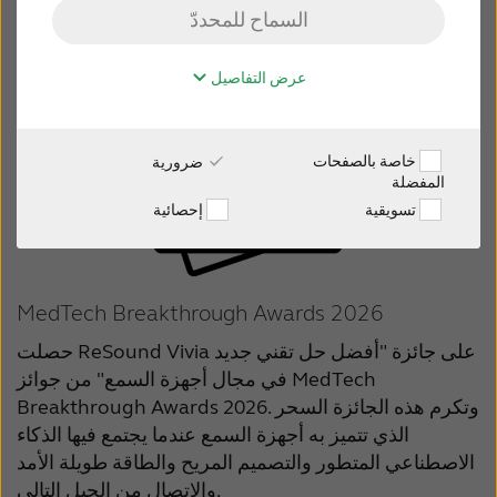
السماح للمحددّ
BLOG
عرض التفاصيل
عربي
خاصة بالصفحات
ضرورية
Australia
Brasil
المفضلة
تسويقية
إحصائية
Canada
Česká republika
China
Danmark
MedTech Breakthrough Awards 2026
Deutschland
España
حصلت ReSound Vivia على جائزة "أفضل حل تقني جديد
France
India
في مجال أجهزة السمع" من جوائز MedTech
International
Italia
Breakthrough Awards 2026. وتكرم هذه الجائزة السحر
الذي تتميز به أجهزة السمع عندما يجتمع فيها الذكاء
Kazakhstan
Korea
الاصطناعي المتطور والتصميم المريح والطاقة طويلة الأمد
والاتصال من الجيل التالي.