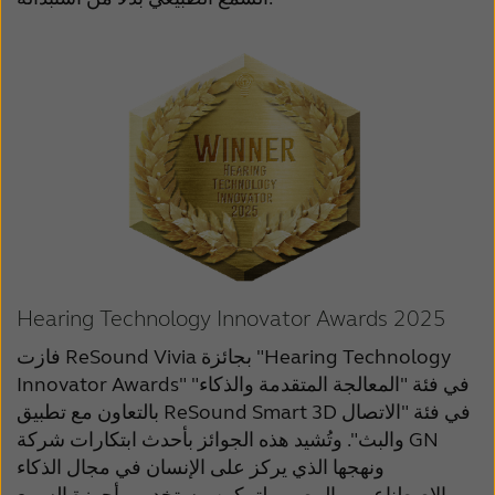
Hearing Technology Innovator Awards 2025
فازت ReSound Vivia بجائزة "Hearing Technology
Innovator Awards" في فئة "المعالجة المتقدمة والذكاء"
بالتعاون مع تطبيق ReSound Smart 3D في فئة "الاتصال
والبث". وتُشيد هذه الجوائز بأحدث ابتكارات شركة GN
ونهجها الذي يركز على الإنسان في مجال الذكاء
الاصطناعي، والمصمم لتمكين مستخدمي أجهزة السمع.