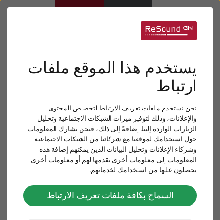
الجوائز و الانجازات
أجهزة السمع
يستخدم هذا الموقع ملفات
تحمل ReSound تراثًا غنياً في تقديم الحلول السمعية
ضعف السمع
ارتباط
الرائدة منذ عام 1943. وعلى مدار تلك السنوات، سبقت
ReSound الجميع في معالجة الصوت بتقنية ضغط المجال
نحن نستخدم ملفات تعريف الارتباط لتخصيص المحتوى
لأقاربك
الديناميكي، وقدمت أول معينة سمعية مصنوعة لهواتف
والإعلانات، وذلك لتوفير ميزات الشبكات الاجتماعية وتحليل
الزيارات الواردة إلينا. إضافةً إلى ذلك، فنحن نشارك المعلومات
آيفون وغيرها من المنتجات التي كانت أول من يقدمها في
حول استخدامك لموقعنا مع شركائنا من الشبكات الاجتماعية
طنين الأذن
المجال.
وشركاء الإعلانات وتحليل البيانات الذين يمكنهم إضافة هذه
المعلومات إلى معلومات أخرى تقدمها لهم أو معلومات أخرى
تفخر شركة ReSound للمعينات السمعية الذكية بحصولها
يحصلون عليها من استخدامك لخدماتهم.
العناية و الدعم
على الجوائز التالية:
السماح بكافة ملفات تعريف الارتباط
ReSound نبذة عن