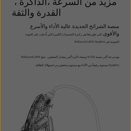
مزيد من السرعة ،الذاكرة ،
القدرة والثقة
منصة الشرائح الجديدة عالية الأداء والأسرع
والأقوى
التي طورناها هي ركيزة التحسينات الكبيرة التي أُدخلت على الجودة
الصوتية
في ReSound LiNX Quattro.
مع سرعة أكبر بنسبة 100% وسعة ذاكرة أكبر بمقدار الضعفين
، تتيح ReSound LiNX
Quattro مستوى رفيعاً
من الأداء مع مستوى منخفض من استهلاك الطاقة.