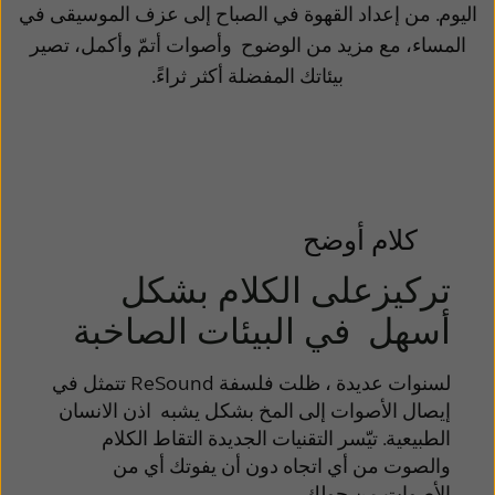
Latinoamérica
Netherlands
اليوم. من إعداد القهوة في الصباح إلى عزف الموسيقى في
المساء، مع مزيد من الوضوح
وأصوات أتمّ وأكمل، تصير
New Zealand
Norge
بيئاتك المفضلة أكثر ثراءً.
Schweiz
Suisse
Suomi
Sverige
Türkçe
United Kingdom
United States
Österreich
كلام أوضح
日本
عربي
تركيزعلى الكلام بشكل
أسهل في البيئات الصاخبة
لسنوات عديدة ، ظلت فلسفة ReSound تتمثل في
إيصال الأصوات
إلى المخ بشكل يشبه اذن الانسان
الطبيعية. تيّسر التقنيات
الجديدة التقاط الكلام
والصوت من
أي اتجاه دون أن يفوتك أي من
الأصوات من حولك.