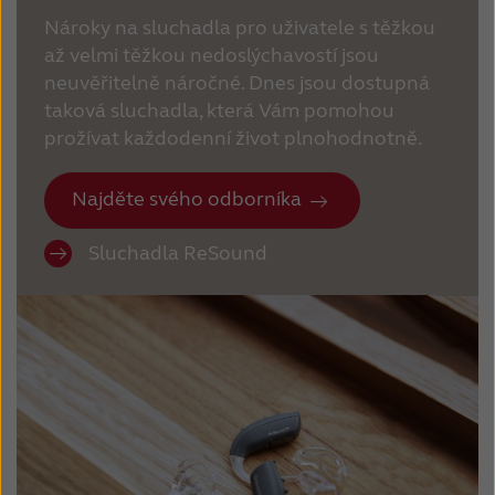
Nároky na sluchadla pro uživatele s těžkou
až velmi těžkou nedoslýchavostí jsou
neuvěřitelně náročné. Dnes jsou dostupná
taková sluchadla, která Vám pomohou
prožívat každodenní život plnohodnotně.
Najděte svého odborníka
Sluchadla ReSound