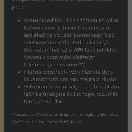
jsou:
Vizuální vodítko – lidé s těžkou až velmi
těžkou nedoslýchavostí velmi často
spoléhají na vizuální pomoc například
odezíráním ze rtů ( studie ukazují, že
lidé rozumí řeči až o 70% lépe při video-
hovoru v porovnání s běžným
telefonickým hovorem**)
Hlučná prostředí – vždy hledáte tichý
kout místnosti pro minimalizaci hluku?
Velké konferenční sály – sedáte si blízko
řečníka(ů) abyste byli schopni rozumět
tomu, co se říká?
** Jespersen, CT, Kirkwood, B. Speech Intelligibility Benefits of
FaceTime. Hearing Review. 2015;21(2):28.