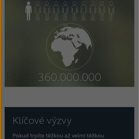
Schweiz
Suisse
Suomi
Sverige
Türkçe
United Kingdom
United States
Österreich
عربي
日本
Klíčové výzvy
Pokud trpíte těžkou až velmi těžkou