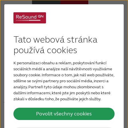
Těžká až velmi těžká
Sluchadla
Tato webová stránka
nedoslýchavost
Sluchová ztráta
používá cookies
Pokud trpíte těžkou až velmi těžkou
K personalizaci obsahu a reklam, poskytování funkcí
nedoslýchavostí, slyšíte pouze velmi hlasitou řeč
Proč právě ReSound
sociálních médií a analýze naší návštěvnosti využíváme
nebo hlasité zvuky. Lidé s těžkou nedoslýchavostí
soubory cookie. Informace o tom, jak náš web používáte,
neuslyší běžnou konverzaci a ti, kteří trpí velmi
sdílíme se svými partnery pro sociální média, inzerci a
Podpora a Péče
těžkou ztrátou sluchu, vnímají dokonce i hlasité
analýzy. Partneři tyto údaje mohou zkombinovat s
zvuky pouze jako vibrace. Stupeň nedoslýchavosti
dalšími informacemi, které jste jim poskytli nebo které
je často jiný pro různé zvukové frekvence, přičemž
získali v důsledku toho, že používáte jejich služby.
FOR JOURNALISTS
nejlepší sluch obvykle bývá na nízkých frekvencích.
Povolit všechny cookies
FOR PROFESSIONALS