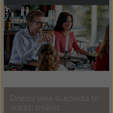
Dnešní silná sluchadla to
dokáží změnit