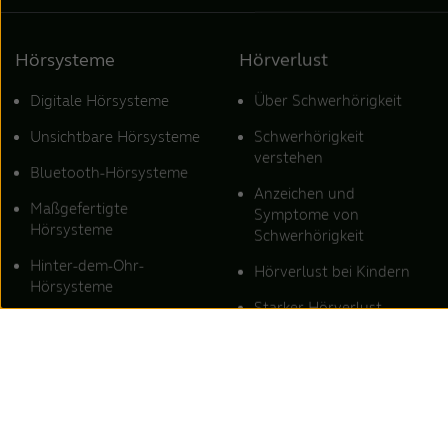
Hörsysteme
Hörverlust
Digitale Hörsysteme
Über Schwerhörigkeit
Unsichtbare Hörsysteme
Schwerhörigkeit
verstehen
Bluetooth-Hörsysteme
Anzeichen und
Maßgefertigte
Symptome von
Hörsysteme
Schwerhörigkeit
Hinter-dem-Ohr-
Hörverlust bei Kindern
Hörsysteme
Starker Hörverlust
Hörsysteme für Tinnitus
Schalleitungsschwerhörigkei
ReSound Hörsysteme
Schallempfindungsschwerhö
Kombinierte
Schwerhörigkeit