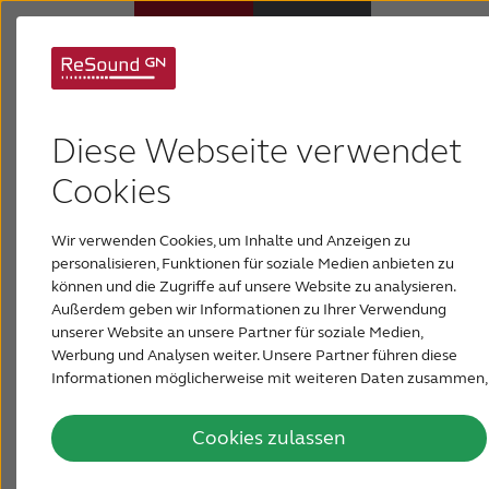
Was ist ein Akustiker?
Hörsysteme
Diese Webseite verwendet
Zur Behandlung Ihrer Schwerhörigkeit ist es
Hörverlust
Cookies
zunächst einmal wichtig, dass Sie einen guten
Spezialisten finden. Hörspezialisten sind speziell
Wir verwenden Cookies, um Inhalte und Anzeigen zu
Über ReSound
und einzigartig geschult für die Behandlung des
personalisieren, Funktionen für soziale Medien anbieten zu
Gehörs und Gleichgewichts. Unabhängig davon,
können und die Zugriffe auf unsere Website zu analysieren.
welchen Spezialisten Sie auswählen, er oder sie
Außerdem geben wir Informationen zu Ihrer Verwendung
Support & Unterstützung
kann Ihnen für Ihren Hörverlust passende
unserer Website an unsere Partner für soziale Medien,
Hörsysteme empfehlen und Ihnen bei der
Werbung und Analysen weiter. Unsere Partner führen diese
Informationen möglicherweise mit weiteren Daten zusammen,
optimalen Nutzung Hilfestellung geben.
FÜR AKUSTIKER
die Sie ihnen bereitgestellt haben oder die sie im Rahmen Ihrer
Nutzung der Dienste gesammelt haben.
Cookies zulassen
BLOG