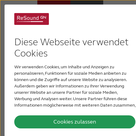
Was ist eine
Hörsysteme
Diese Webseite verwendet
Schallempfindungs-
Hörverlust
Cookies
schwerhörigkeit?
Wir verwenden Cookies, um Inhalte und Anzeigen zu
Über ReSound
personalisieren, Funktionen für soziale Medien anbieten zu
Schallempfindungsschwerhörigkeit wird durch
können und die Zugriffe auf unsere Website zu analysieren.
Störungen im Innenohr oder am Hörnerv
Außerdem geben wir Informationen zu Ihrer Verwendung
Support & Unterstützung
verursacht. Dieser Nerv ist dafür verantwortlich,
unserer Website an unsere Partner für soziale Medien,
dass Schall vom Innenohr zum Gehirn gelangt.
Werbung und Analysen weiter. Unsere Partner führen diese
Informationen möglicherweise mit weiteren Daten zusammen,
FÜR AKUSTIKER
die Sie ihnen bereitgestellt haben oder die sie im Rahmen Ihrer
Schallempfindungsschwerhörigkeit ist in der
Nutzung der Dienste gesammelt haben.
Regel ein schleichender Prozess. Daher kommt es
Cookies zulassen
vor, dass Betroffene dieser Art von Hörverlust ihre
BLOG
Erkrankung erst dann bemerken, wenn bereits