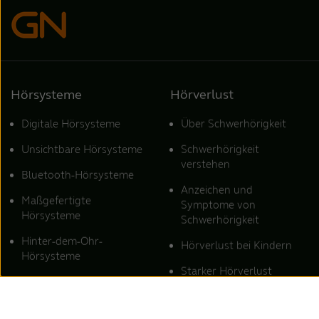
Hörsysteme
Hörverlust
Digitale Hörsysteme
Über Schwerhörigkeit
Unsichtbare Hörsysteme
Schwerhörigkeit
verstehen
Bluetooth-Hörsysteme
Anzeichen und
Maßgefertigte
Symptome von
Hörsysteme
Schwerhörigkeit
Hinter-dem-Ohr-
Hörverlust bei Kindern
Hörsysteme
Starker Hörverlust
Hörsysteme für Tinnitus
Schalleitungsschwerhörigkei
ReSound Hörsysteme