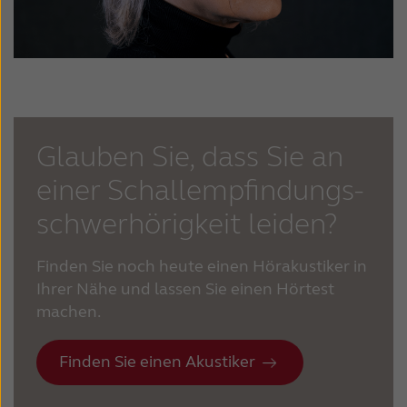
Glauben Sie, dass Sie an
einer Schallempfindungs-
schwerhörigkeit leiden?
Finden Sie noch heute einen Hörakustiker in
Ihrer Nähe und lassen Sie einen Hörtest
machen.
Finden Sie einen Akustiker