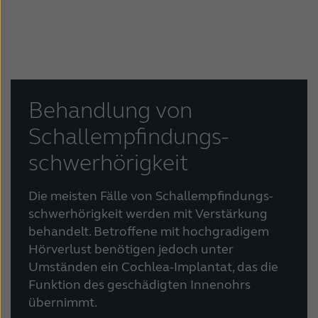
Schweiz
Suisse
Suomi
Sverige
Türkçe
United Kingdom
Behandlung von
United States
Österreich
Schallempfindungs-
عربي
日本
schwerhörigkeit
Die meisten Fälle von Schallempfindungs-
schwerhörigkeit werden mit Verstärkung
behandelt. Betroffene mit hochgradigem
Hörverlust benötigen jedoch unter
Umständen ein Cochlea-Implantat, das die
Funktion des geschädigten Innenohrs
übernimmt.