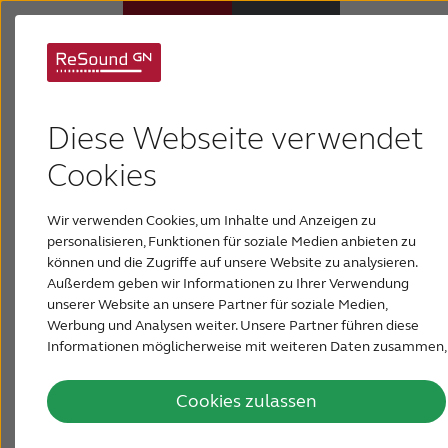
Hörsysteme
Diese Webseite verwendet
Hörverlust
Entdecken Sie
Cookies
unsere Apps
Wir verwenden Cookies, um Inhalte und Anzeigen zu
Über ReSound
personalisieren, Funktionen für soziale Medien anbieten zu
Mit unseren fortschrittlichen und
können und die Zugriffe auf unsere Website zu analysieren.
Außerdem geben wir Informationen zu Ihrer Verwendung
Support & Unterstützung
intuitiven Apps können Sie Ihre
unserer Website an unsere Partner für soziale Medien,
ReSound Hörgeräte einfach und
Werbung und Analysen weiter. Unsere Partner führen diese
diskret personalisieren und steuern.
Informationen möglicherweise mit weiteren Daten zusammen,
FÜR AKUSTIKER
die Sie ihnen bereitgestellt haben oder die sie im Rahmen Ihrer
Laden Sie sie einfach auf Ihr
Nutzung der Dienste gesammelt haben.
Smartphone oder Ihr Tablet
Cookies zulassen
BLOG
herunter und wischen Sie dann nach