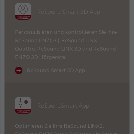
Schweiz
Suisse
ReSound Smart 3D App
Suomi
Sverige
Personalisieren und kontrollieren Sie Ihre
Türkçe
United Kingdom
ReSound ENZO Q, ReSound LiNX
United States
Österreich
Quattro, ReSound LiNX 3D und ReSound
ENZO 3D Hörgeräte.
عربي
日本
ReSound Smart 3D App
ReSoundSmart App
Optimieren Sie Ihre ReSound LiNX2,