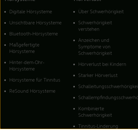
Digitale Hörsysteme
Über Schwerhörigkeit
Unsichtbare Hörsysteme
Schwerhörigkeit
verstehen
Bluetooth-Hörsysteme
Anzeichen und
Maßgefertigte
Symptome von
Hörsysteme
Schwerhörigkeit
Hinter-dem-Ohr-
Hörverlust bei Kindern
Hörsysteme
Starker Hörverlust
Hörsysteme für Tinnitus
Schalleitungsschwerhörigkei
ReSound Hörsysteme
Schallempfindungsschwerhö
Kombinierte
Schwerhörigkeit
Tinnitus-Linderung
Ursachen von Tinnitus