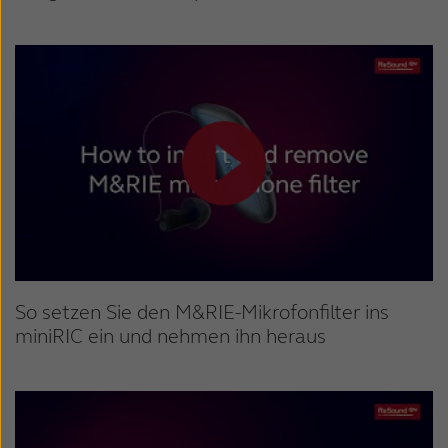
So setzen Sie den M&RIE-Mikrofonfilter ins
miniRIC ein und nehmen ihn heraus