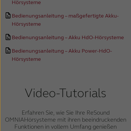
Hörsysteme
Schweiz
Suisse
Bedienungsanleitung – maßgefertigte Akku-
Suomi
Sverige
Hörsysteme
Türkçe
United Kingdom
Bedienungsanleitung – Akku HdO-Hörsysteme
United States
Österreich
Bedienungsanleitung – Akku Power-HdO-
عربي
日本
Hörsysteme
Video-Tutorials
Erfahren Sie, wie Sie Ihre ReSound
OMNIA
Hörsysteme mit ihren beeindruckenden
Funktionen in vollem Umfang genießen