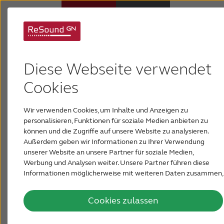
Support für ReSound
Hörsysteme
OMNIA
Diese Webseite verwendet
Hörverlust
Cookies
Wir verwenden Cookies, um Inhalte und Anzeigen zu
Über ReSound
personalisieren, Funktionen für soziale Medien anbieten zu
können und die Zugriffe auf unsere Website zu analysieren.
Herzlichen Glückwunsch zum Kauf Ihrer neuen
Außerdem geben wir Informationen zu Ihrer Verwendung
Support & Unterstützung
ReSound OMNIA Hörsysteme. Die Hörsysteme
unserer Website an unsere Partner für soziale Medien,
Werbung und Analysen weiter. Unsere Partner führen diese
sind so entwickelt, dass Sie ein wirklich
Informationen möglicherweise mit weiteren Daten zusammen,
FÜR AKUSTIKER
individuelles Hörerlebnis erhalten. Hier finden Sie
die Sie ihnen bereitgestellt haben oder die sie im Rahmen Ihrer
alles, was Sie brauchen, um Ihre neuen
Nutzung der Dienste gesammelt haben.
Cookies zulassen
Hörsysteme zu verwenden und Ihre persönlichen
BLOG
Präferenzen über unsere Konnektivitätsoptionen