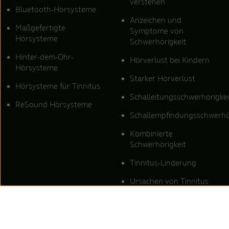
verstehen
Bluetooth-Hörsysteme
Anzeichen und
Maßgefertigte
Symptome von
Hörsysteme
Schwerhörigkeit
Hinter-dem-Ohr-
Hörverlust bei Kindern
Hörsysteme
Starker Hörverlust
Hörsysteme für Tinnitus
Schalleitungsschwerhörigkei
ReSound Hörsysteme
Schallempfindungsschwerhö
Kombinierte
Schwerhörigkeit
Tinnitus-Linderung
Ursachen von Tinnitus
Tinnitus-Klänge
Tinnitus-Klangtherapie