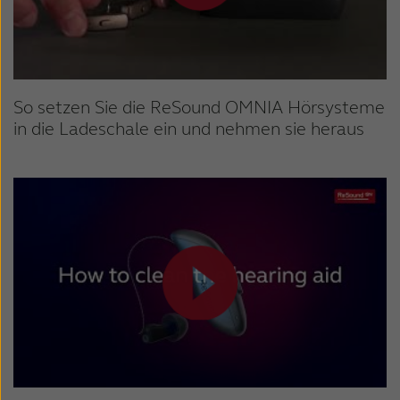
So setzen Sie die ReSound OMNIA Hörsysteme
in die Ladeschale ein und nehmen sie heraus