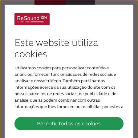
Suporte para
Aparelhos Auditivos
ReSound ENZO Q
Este website utiliza
Perda Auditiva
cookies
Utilizamos cookies para personalizar conteúdo e
Por que ReSound
anúncios, fornecer funcionalidades de redes sociais e
analisar o nosso tráfego. Também partilhamos
informações acerca da sua utilização do site com os
Suporte & Cuidado
nossos parceiros de redes sociais, de publicidade e de
análise, que as podem combinar com outras
informações que lhes forneceu ou recolhidas por estes a
PARA PROFISSIONAIS
partir da sua utilização dos respetivos serviços.
Permitir todos os cookies
BRASIL