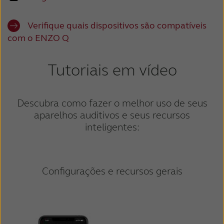
Suomi
Sverige
Türkçe
United Kingdom
Verifique quais dispositivos são compatíveis
com o ENZO Q
United States
Österreich
عربي
日本
Tutoriais em vídeo
Descubra como fazer o melhor uso de seus
aparelhos auditivos e seus recursos
inteligentes:
Configurações e recursos gerais