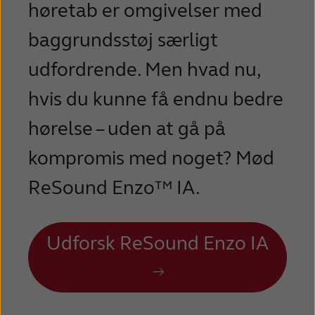
høretab er omgivelser med
Türkçe
United
baggrundsstøj særligt
Kingdom
udfordrende. Men hvad nu,
United States
Österreich
hvis du kunne få endnu bedre
عربي
日本
hørelse – uden at gå på
kompromis med noget? Mød
ReSound Enzo™ IA.
Udforsk ReSound Enzo IA