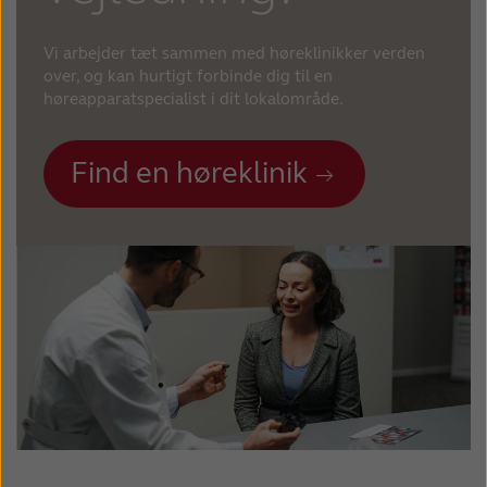
Vi arbejder tæt sammen med høreklinikker verden
over, og kan hurtigt forbinde dig til en
høreapparatspecialist i dit lokalområde.
Find en høreklinik