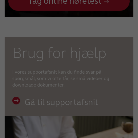
Tag online høretest
Brug for hjælp
I vores supportafsnit kan du finde svar på
spørgsmål, som vi ofte får, se små videoer og
downloade dokumenter.
Gå til supportafsnit