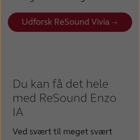
Deutschland
España
Udforsk ReSound Vivia
France
India
International
Italia
Kazakhstan
Korea
Du kan få det hele
Latinoamérica
Netherlands
med ReSound Enzo
New Zealand
Norge
IA
Schweiz
Suisse
Ved svært til meget svært
Suomi
Sverige