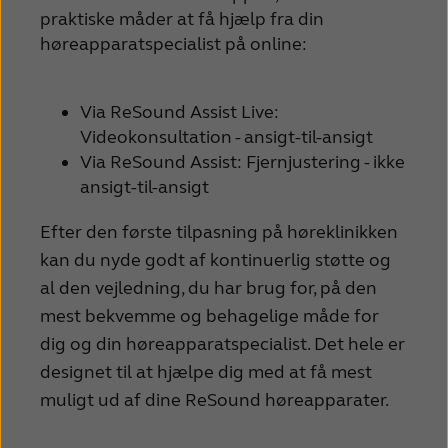
praktiske måder at få hjælp fra din
France
India
høreapparatspecialist på online:
International
Italia
Kazakhstan
Korea
Via ReSound Assist Live:
Videokonsultation - ansigt-til-ansigt
Latinoamérica
Netherlands
Via ReSound Assist: Fjernjustering - ikke
ansigt-til-ansigt
New Zealand
Norge
Schweiz
Suisse
Efter den første tilpasning på høreklinikken
kan du nyde godt af kontinuerlig støtte og
Suomi
Sverige
al den vejledning, du har brug for, på den
Türkçe
United Kingdom
mest bekvemme og behagelige måde for
dig og din høreapparatspecialist. Det hele er
United States
Österreich
designet til at hjælpe dig med at få mest
عربي
日本
muligt ud af dine ReSound høreapparater.