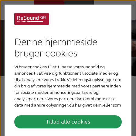
Høreapparater
Denne hjemmeside
Høretab
bruger cookies
Vi bruger cookies til at tilpasse vores indhold og
Support
annoncer, til at vise dig funktioner til sociale medier og
til at analysere vores trafik. Vi deler også oplysninger om
din brug af vores hjemmeside med vores partnere inden
Om os
Endnu mere hjælp til
for sociale medier, annonceringspartnere og
analysepartnere. Vores partnere kan kombinere disse
dig med ReSound
data med andre oplysninger, du har givet dem, eller som
Blog
de har indsamlet fra din brug af deres tjenester.
Assist
Tillad alle cookies
BLIV TESTPERSON