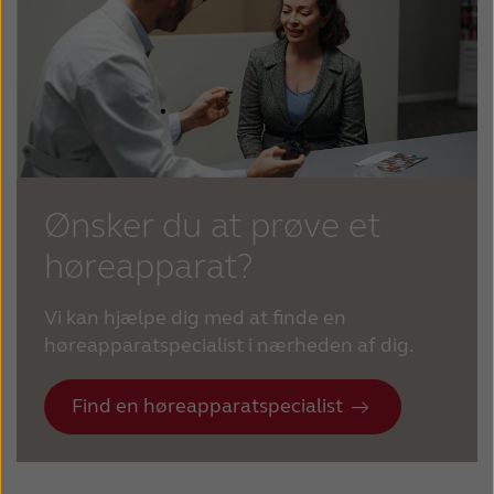
Ønsker du at prøve et
høreapparat?
Vi kan hjælpe dig med at finde en
høreapparatspecialist i nærheden af dig.
Find en høreapparatspecialist