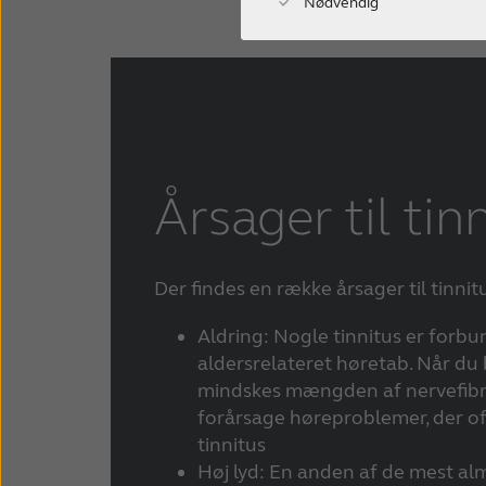
Nødvendig
Årsager til tin
Der findes en række årsager til tinnit
Aldring: Nogle tinnitus er forb
aldersrelateret høretab. Når du
mindskes mængden af nervefibre 
forårsage høreproblemer, der o
tinnitus
Høj lyd: En anden af de mest alm