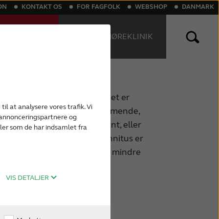
ON
KONTAKT OS
FOR FAGFOLK
WEBSHOP
DANMARK
NLINE
FIND EN HØREKLINIK
T
nlige høreapparater
Genopladelige høreapparater
erende lyd, kun du oplever. Det er
til at analysere vores trafik. Vi
beskrevet som ringende, summende,
, annonceringspartnere og
de lyde. Det kan være konstant, eller
ler som de har indsamlet fra
et er vigtigt at huske at tinnitus er
ygdom. Men det gør det ikke mindre
VIS DETALJER