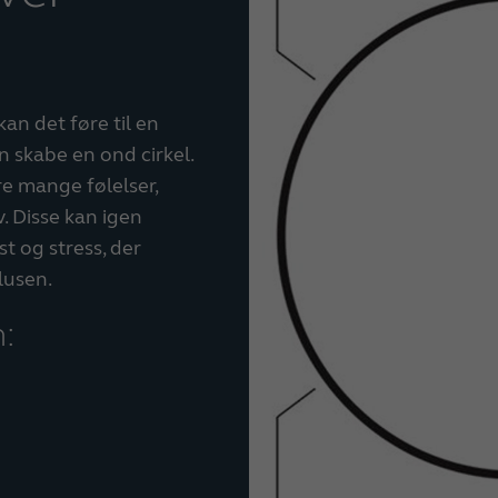
an det føre til en
n skabe en ond cirkel.
re mange følelser,
v. Disse kan igen
t og stress, der
lusen.
n: