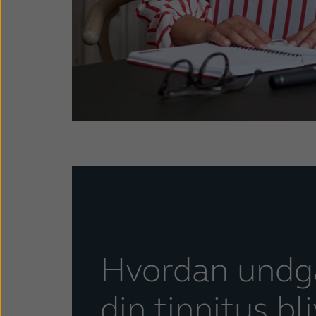
Hvordan undgå
din tinnitus bl