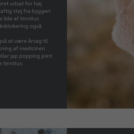
æret udsat for høj
aftig støj fra byggeri
 lide af tinnitus
ksblokering også
så at være årsag til
irkning af medicinen
ller jap popping joint
e tinnitus