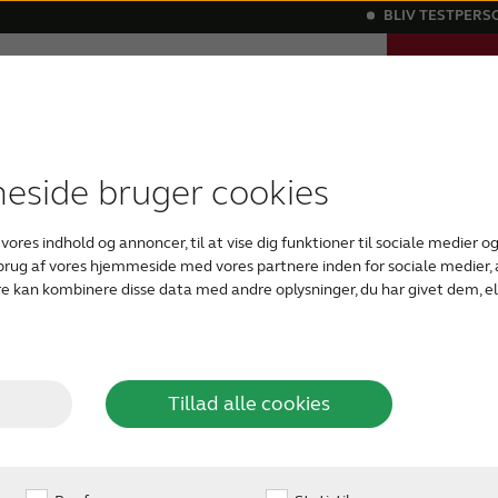
BLIV TESTPERS
TAG EN O
Support
Om os
Blog
HØRETES
 høretab
 tilbehør
historier
igitale høreapparater
Kraftige høretab
Kompatibilitet
ReSonans - vores magasin om hørelse
Bluetooth høreapparater
ReSound Assist
Tinnitus
Usy
side bruger cookies
årsager
Tinnitus er en distrah
 vores indhold og annoncer, til at vise dig funktioner til sociale medier og 
blandt andet blevet 
 brug af vores hjemmeside med vores partnere inden for sociale medier
klikkende eller hissen
e kan kombinere disse data med andre oplysninger, du har givet dem, el
innitus?
det kan komme og gå. D
et symptom, ikke en s
foruroligende.
Tillad alle cookies