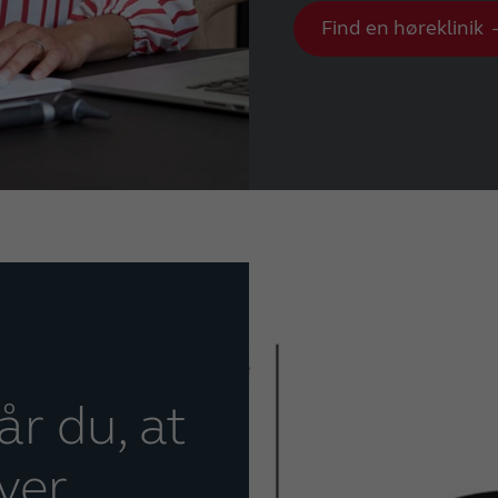
Find en høreklinik
r du, at
iver