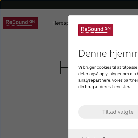
Høreapparater
Høretab
ReSound høreapparater
Børn med høretab
Hjælp til høreapparater
Om os
Produktfilosofi
Om høretab
Hjælp til apps
Auracast hearing aids
Produktpriser
Aldersrelateret
Hjælp til
Bruger
D
Denne hjemme
Hvad for
Vi bruger cookies til at tilpasse
Custom høreapparater
Tinnitus høreapparater
deler også oplysninger om din
analysepartnere. Vores partner
t
din brug af deres tjenester.
Tillad valgte