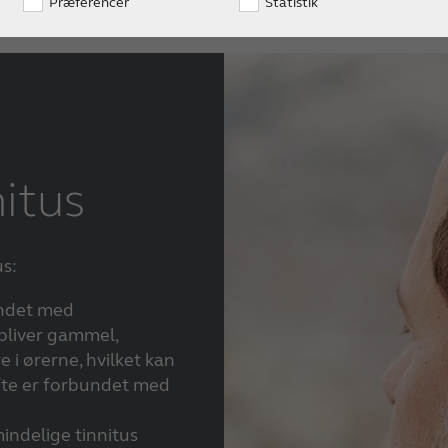
Præferencer
Statistik
nitus
us:
undet med
 bliver gammel,
i ørerne, hvilket kan
fte er forbundet med
indelige tinnitus