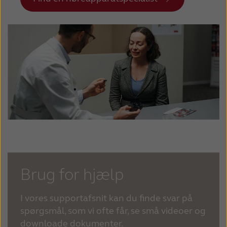
Brug for hjælp
I vores supportafsnit kan du finde svar på
spørgsmål, som vi ofte får, se små videoer og
downloade dokumenter.