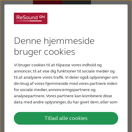
ReSound
Høreapparater
Denne hjemmeside
høreapparater
Høretab
bruger cookies
Din høreoplevelse bør matche dine unikke behov.
Vi bruger cookies til at tilpasse vores indhold og
Support
Vores økosystem af høreapparater, trådløst
annoncer, til at vise dig funktioner til sociale medier og
tilbehør og apps hjælper dig med at høre og
til at analysere vores trafik. Vi deler også oplysninger om
tilpasser sig forskellige miljøer og situationer med
din brug af vores hjemmeside med vores partnere inden
Om os
for sociale medier, annonceringspartnere og
en enestående lydkvalitet. Med vores portefølje af
analysepartnere. Vores partnere kan kombinere disse
høreapparater har vi en løsning til alle. Se de nye
data med andre oplysninger, du har givet dem, eller som
Blog
høreapparater med den seneste teknologi
de har indsamlet fra din brug af deres tjenester.
herunder.
Tillad alle cookies
BLIV TESTPERSON