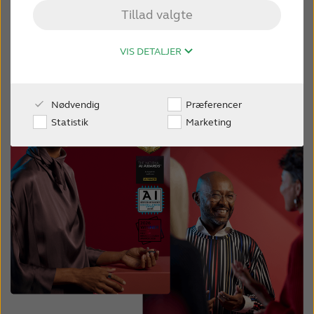
Tillad valgte
KONTAKT OS
VIS DETALJER
FOR FAGFOLK
Nødvendig
Præferencer
WEBSHOP
Statistik
Marketing
DANMARK
Australia
Brasil
Canada
Česká republika
China
Danmark
Deutschland
España