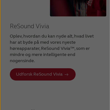
France
India
International
Italia
ReSound Vivia
Kazakhstan
Korea
Latinoamérica
Netherlands
Oplev, hvordan du kan nyde alt, hvad livet
har at byde på med vores nyeste
New Zealand
Norge
høreapparater, ReSound Vivia™, som er
mindre og mere intelligente end
Schweiz
Suisse
nogensinde.
Suomi
Sverige
Udforsk ReSound Vivia
Türkçe
United Kingdom
United States
Österreich
عربي
日本