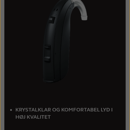
France
India
International
Italia
Kazakhstan
Korea
Latinoamérica
Netherlands
New Zealand
Norge
Schweiz
Suisse
Suomi
Sverige
Türkçe
United Kingdom
United States
Österreich
KRYSTALKLAR OG KOMFORTABEL LYD I
عربي
日本
HØJ KVALITET