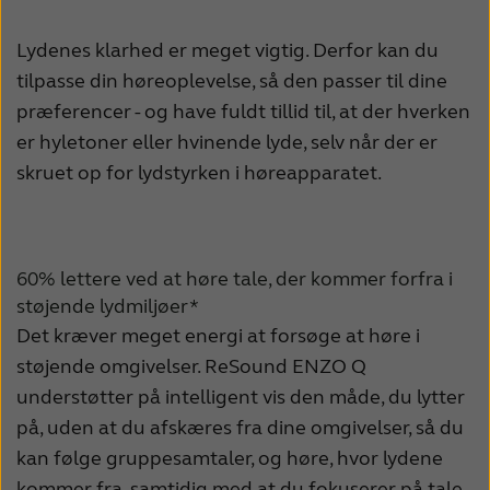
Lydenes klarhed er meget vigtig. Derfor kan du
tilpasse din høreoplevelse, så den passer til dine
præferencer - og have fuldt tillid til, at der hverken
er hyletoner eller hvinende lyde, selv når der er
skruet op for lydstyrken i høreapparatet.
60% lettere ved at høre tale, der kommer forfra i
støjende lydmiljøer*
Det kræver meget energi at forsøge at høre i
støjende omgivelser. ReSound ENZO Q
understøtter på intelligent vis den måde, du lytter
på, uden at du afskæres fra dine omgivelser, så du
kan følge gruppesamtaler, og høre, hvor lydene
kommer fra, samtidig med at du fokuserer på tale