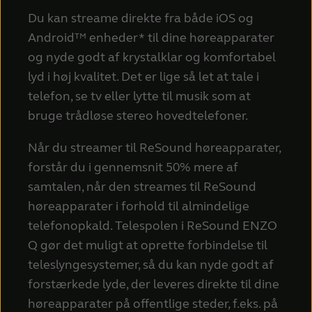
Du kan streame direkte fra både iOS og
Android™ enheder* til dine høreapparater
og nyde godt af krystalklar og komfortabel
lyd i høj kvalitet. Det er lige så let at tale i
telefon, se tv eller lytte til musik som at
bruge trådløse stereo hovedtelefoner.
Når du streamer til ReSound høreapparater,
forstår du i gennemsnit 50% mere af
samtalen, når den streames til ReSound
høreapparater i forhold til almindelige
telefonopkald. Telespolen i ReSound ENZO
Q gør det muligt at oprette forbindelse til
teleslyngesystemer, så du kan nyde godt af
forstærkede lyde, der leveres direkte til dine
høreapparater på offentlige steder, f.eks. på