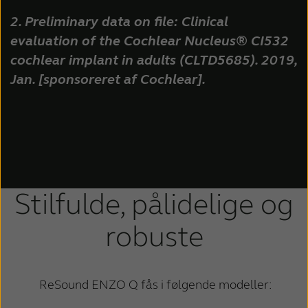
2. Preliminary data on file: Clinical
evaluation of the Cochlear Nucleus® CI532
cochlear implant in adults (CLTD5685). 2019,
Jan. [sponsoreret af Cochlear].
Stilfulde, pålidelige og
robuste
ReSound ENZO Q fås i følgende modeller: