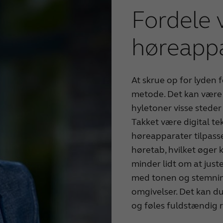
Fordele 
høreapp
At skrue op for lyden f
metode. Det kan være 
hyletoner visse steder 
Takket være digital te
høreapparater tilpasse
høretab, hvilket øger k
minder lidt om at just
med tonen og stemnin
omgivelser. Det kan du
og føles fuldstændig r