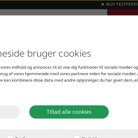
BLIV TESTPERS
TAG EN O
Support
Om os
Blog
HØRETES
 høretab
 tilbehør
historier
igitale høreapparater
Kraftige høretab
Kompatibilitet
ReSonans - vores magasin om hørelse
Bluetooth høreapparater
ReSound Assist
Tinnitus
Usy
side bruger cookies
IGITAL
I dag er vi forbundet
 vores indhold og annoncer, til at vise dig funktioner til sociale medier og 
former som smartphone
 brug af vores hjemmeside med vores partnere inden for sociale medier
underholdt af et digital
e kan kombinere disse data med andre oplysninger, du har givet dem, el
ERDEN
digitalt lydanlæg eller 
vores digitale GPS, når 
så bør en løsning til d
Tillad alle cookies