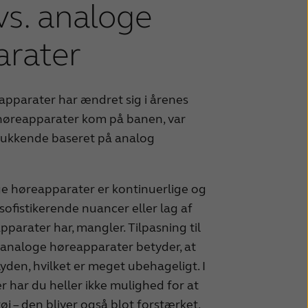
vs. analoge
arater
pparater har ændret sig i årenes
e høreapparater kom på banen, var
ukkende baseret på analog
ge høreapparater er kontinuerlige og
sofistikerende nuancer eller lag af
pparater har, mangler. Tilpasning til
 i analoge høreapparater betyder, at
lyden, hvilket er meget ubehageligt. I
 har du heller ikke mulighed for at
 – den bliver også blot forstærket.