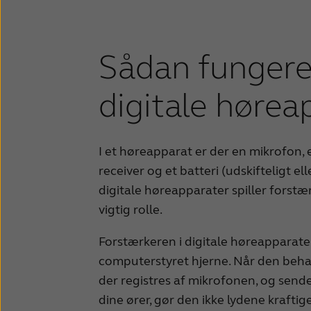
Sådan fungere
digitale hørea
I et høreapparat er der en mikrofon, 
receiver og et batteri (udskifteligt ell
digitale høreapparater spiller forstæ
vigtig rolle.
Forstærkeren i digitale høreapparat
computerstyret hjerne. Når den behan
der registres af mikrofonen, og sende
dine ører, gør den ikke lydene krafti