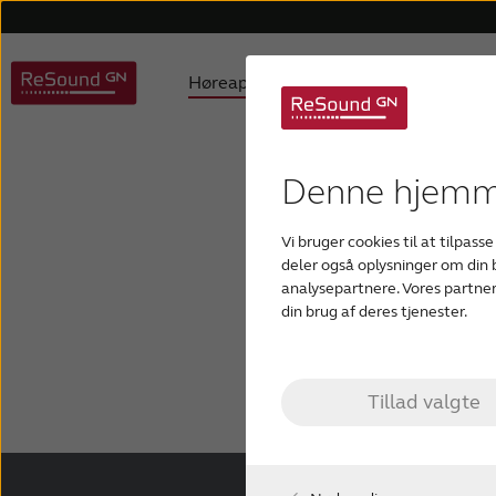
Høreapparater
Høretab
ReSound høreapparater
Børn med høretab
Hjælp til høreapparater
Om os
Produktfilosofi
Om høretab
Hjælp til apps
Auracast hearing aids
Produktpriser
Aldersrelateret
Hjælp til
Bruger
D
Denne hjemme
EN D
Vi bruger cookies til at tilpasse
Custom høreapparater
Tinnitus høreapparater
deler også oplysninger om din
analysepartnere. Vores partner
V
din brug af deres tjenester.
Tillad valgte