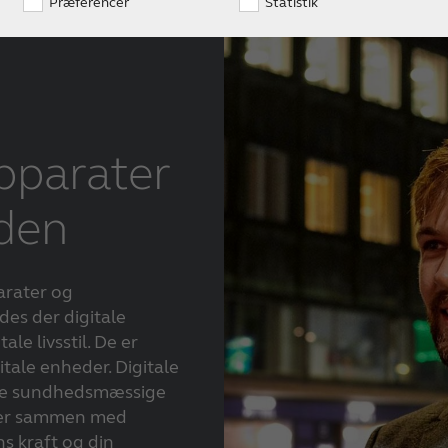
Præferencer
Statistik
pparater
rden
arater og
des der digitale
ale livsstil. De er
tale enheder. Digitale
de sundhedsmæssige
ger sammen med
ns kraft og din