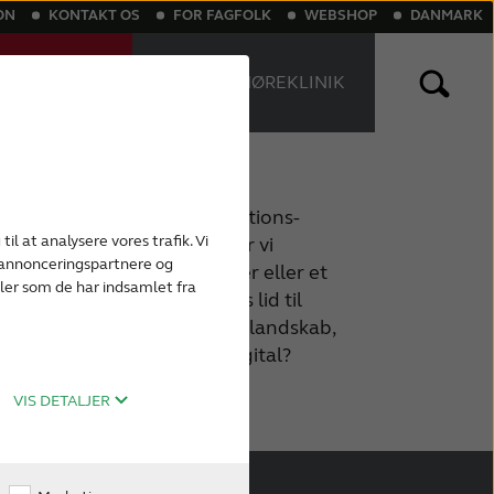
ON
KONTAKT OS
FOR FAGFOLK
WEBSHOP
DANMARK
NLINE
FIND EN HØREKLINIK
T
nlige høreapparater
Genopladelige høreapparater
 gennem digitale kommunikations-
til at analysere vores trafik. Vi
s. Når vi er hjemme, bliver vi
, annonceringspartnere og
-tv, en digital medieafspiller eller et
ler som de har indsamlet fra
en blanding. Vi sætter vores lid til
vi kører. Vi lever i et digitalt landskab,
it høretab ikke også være digital?
VIS DETALJER