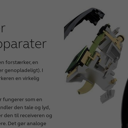
r
pparater
en forstærker, en
er genopladeligt). I
rkeren en virkelig
er fungerer som en
dler den tale og lyd,
r den til receiveren og
gere. Det gør analoge