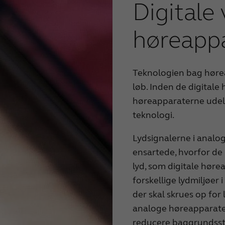
Digitale 
høreapp
Teknologien bag hørea
løb. Inden de digital
høreapparaterne udel
teknologi.
Lydsignalerne i analo
ensartede, hvorfor de 
lyd, som digitale hørea
forskellige lydmiljøer
der skal skrues op for 
analoge høreapparater
reducere baggrundsstøj