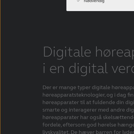
Nødvendig
Digitale hørea
i en digital ve
Der er mange typer digitale høreapp
høreapparatsteknologier, og i dag fin
høreapparater til at fuldende din digit
smarte og interagerer med andre digi
høreapparater har også skelsætten
fordele, eftersom god hørelse hæn
livskvalitet. De hæver barren for lyde