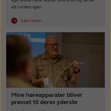
lige skulle have skyllet sine ører, og så var
alt i orden igen.
Læs mere...
Mine høreapparater bliver
presset til deres yderste