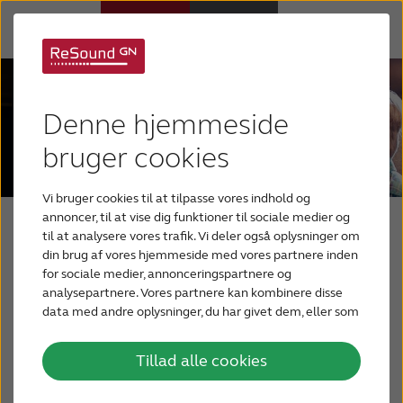
Høreapparater
Denne hjemmeside
Høretab
bruger cookies
Vi bruger cookies til at tilpasse vores indhold og
Support
annoncer, til at vise dig funktioner til sociale medier og
Din blog om hørelse
til at analysere vores trafik. Vi deler også oplysninger om
din brug af vores hjemmeside med vores partnere inden
Om os
for sociale medier, annonceringspartnere og
En blog for mennesker, der har, eller som har
analysepartnere. Vores partnere kan kombinere disse
mistanke om, et høretab. Og for deres
data med andre oplysninger, du har givet dem, eller som
Blog
de har indsamlet fra din brug af deres tjenester.
pårørende, der leder efter nyttige oplysninger
for bedre at forstå deres kære med nedsat
Tillad alle cookies
BLIV TESTPERSON
hørelse.