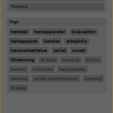
Tinnitus
Tags
høretab
høreapparater
livskvalitet
høreapparat
hørelse
arbejdsliv
hørenedsættelse
social
musik
tilvænning
få hjælp
teknologi
tinnitus
høretest
livskvalitet
høreapparater
udvikling
sociale sammenkomster
forskning
få hjælp