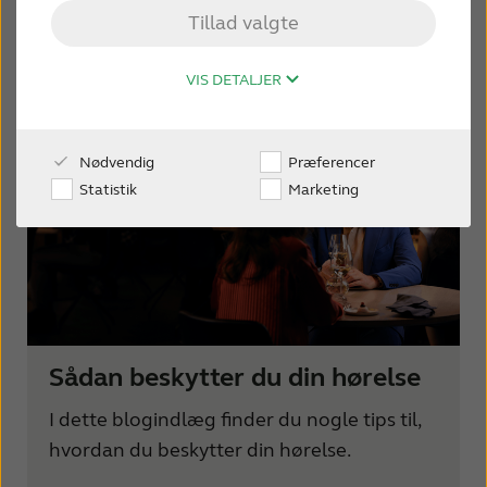
Tillad valgte
KONTAKT OS
Din blog om hørelse
VIS DETALJER
FOR FAGFOLK
Nødvendig
Præferencer
WEBSHOP
Statistik
Marketing
DANMARK
Australia
Brasil
Canada
Česká republika
Sådan beskytter du din hørelse
China
Danmark
I dette blogindlæg finder du nogle tips til,
hvordan du beskytter din hørelse.
Deutschland
España