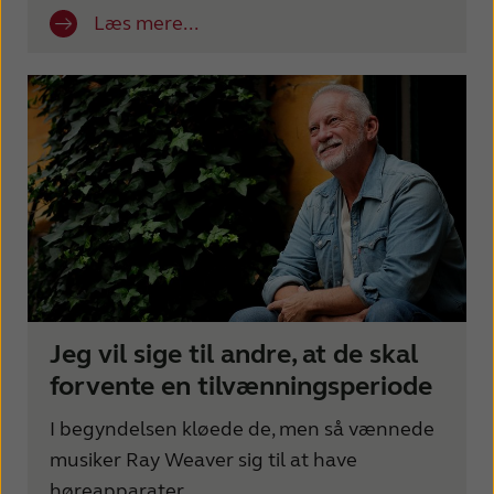
France
India
Læs mere...
International
Italia
Kazakhstan
Korea
Latinoamérica
Netherlands
New Zealand
Norge
Schweiz
Suisse
Suomi
Sverige
Türkçe
United Kingdom
Jeg vil sige til andre, at de skal
forvente en tilvænningsperiode
United States
Österreich
I begyndelsen kløede de, men så vænnede
عربي
日本
musiker Ray Weaver sig til at have
høreapparater.