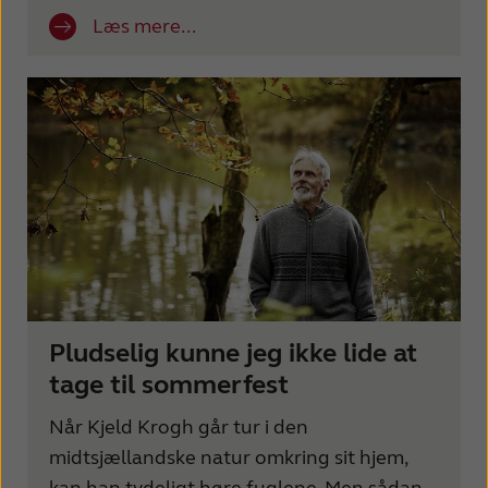
Læs mere...
Pludselig kunne jeg ikke lide at
tage til sommerfest
Når Kjeld Krogh går tur i den
midtsjællandske natur omkring sit hjem,
kan han tydeligt høre fuglene. Men sådan