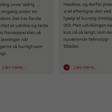
maskine, og derfor prø
eling sover aldrig …
vi at efterligne den ved
e engang under en
hjælp af kunstig intelli
demi. Det har første
(KI). Men udviklingen k
ritet at udvikle og teste
kun nå så langt, som d
es høreapparater, så
nuværende teknologi
 løsninger når
tillader.
gerne så hurtigt som
igt.
Læs mere...
Læs mere...