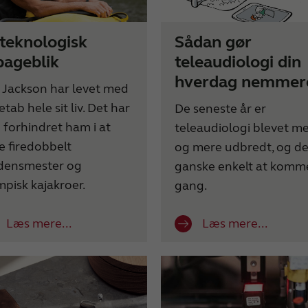
 teknologisk
Sådan gør
lbageblik
teleaudiologi din
hverdag nemmer
c Jackson har levet med
tab hele sit liv. Det har
De seneste år er
e forhindret ham i at
teleaudiologi blevet m
ve firedobbelt
og mere udbredt, og de
densmester og
ganske enkelt at komme
mpisk kajakroer.
gang.
Læs mere...
Læs mere...