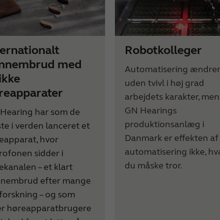
ternationalt
Robotkolleger
nnembrud med
Automatisering ændre
ikke
uden tvivl i høj grad
reapparater
arbejdets karakter, men 
GN Hearings
Hearing har som de
produktionsanlæg i
ste i verden lanceret et
Danmark er effekten af
eapparat, hvor
automatisering ikke, h
rofonen sidder i
du måske tror.
ekanalen – et klart
nembrud efter mange
 forskning – og som
er høreapparatbrugere