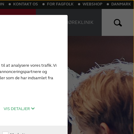
ON
KONTAKT OS
FOR FAGFOLK
WEBSHOP
DANMARK
NLINE
FIND EN HØREKLINIK
T
nlige høreapparater
Genopladelige høreapparater
til at analysere vores trafik. Vi
, annonceringspartnere og
ler som de har indsamlet fra
VIS DETALJER