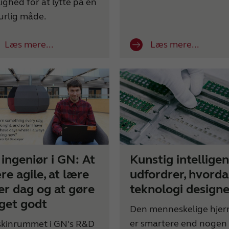
ighed for at lytte på en
urlig måde.
Læs mere...
Læs mere...
 ingeniør i GN: At
Kunstig intellige
re agile, at lære
udfordrer, hvord
er dag og at gøre
teknologi design
get godt
Den menneskelige hjer
er smartere end nogen
kinrummet i GN's R&D