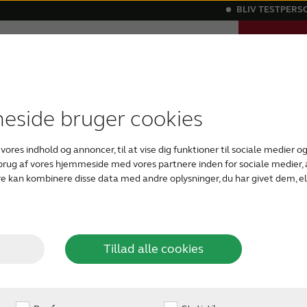
BLIV TESTPERS
TAG EN O
Support
Om os
Blog
HØRETES
 høretab
 tilbehør
historier
igitale høreapparater
Kraftige høretab
Kompatibilitet
ReSonans - vores magasin om hørelse
Bluetooth høreapparater
ReSound Assist
Tinnitus
Usy
side bruger cookies
 vores indhold og annoncer, til at vise dig funktioner til sociale medier og 
 brug af vores hjemmeside med vores partnere inden for sociale medier
e kan kombinere disse data med andre oplysninger, du har givet dem, el
Tillad alle cookies
m har mistanke om, et
er efter nyttige