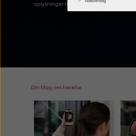
Nødvendig
oplysninger for bedre at forstå deres k
Din blog om hørelse