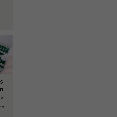
ns
an
es
ne