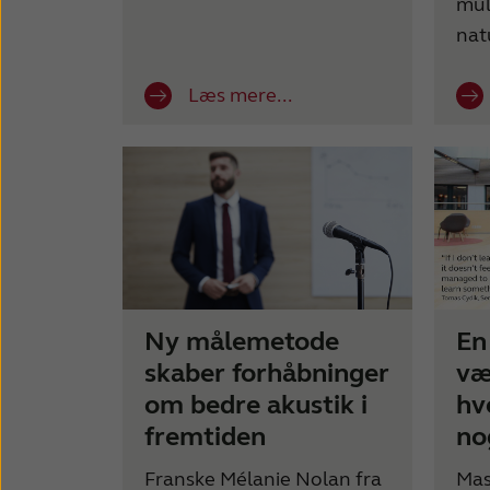
mul
nat
Læs mere...
Ny målemetode
En
skaber forhåbninger
væ
om bedre akustik i
hv
fremtiden
no
Franske Mélanie Nolan fra
Mas