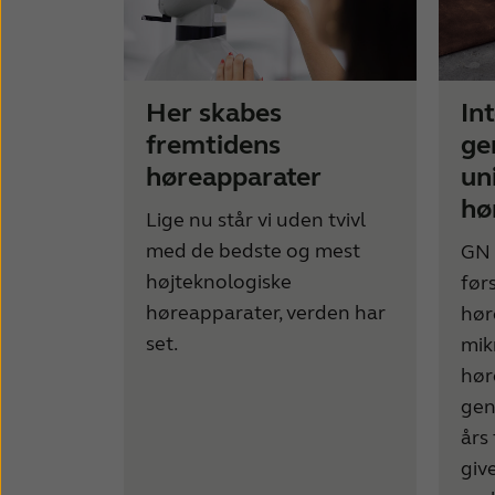
Her skabes
In
fremtidens
ge
høreapparater
un
hø
Lige nu står vi uden tvivl
med de bedste og mest
GN 
højteknologiske
før
høreapparater, verden har
hør
set.
mik
hør
gen
års
giv