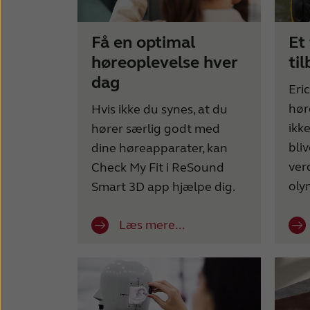
Få en optimal
Et
høreoplevelse hver
ti
dag
Eri
høre
Hvis ikke du synes, at du
ikk
hører særlig godt med
bli
dine høreapparater, kan
ver
Check My Fit i ReSound
oly
Smart 3D app hjælpe dig.
Læs mere...