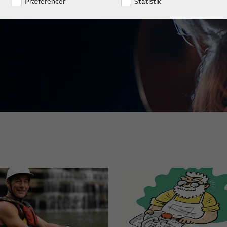
Præferencer
Statistik
ære med nedsat hørelse.