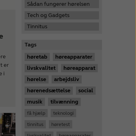
Sådan fungerer hørelsen
Tech og Gadgets
Tinnitus
e
Tags
ere
høretab
høreapparater
t er
livskvalitet
høreapparat
 i
hørelse
arbejdsliv
hørenedsættelse
social
musik
tilvænning
få hjælp
teknologi
tinnitus
høretest
livskvalitet
høreapparater