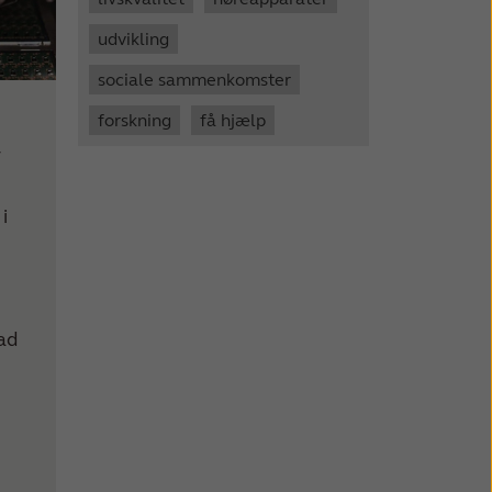
udvikling
sociale sammenkomster
forskning
få hjælp
r
i
vad