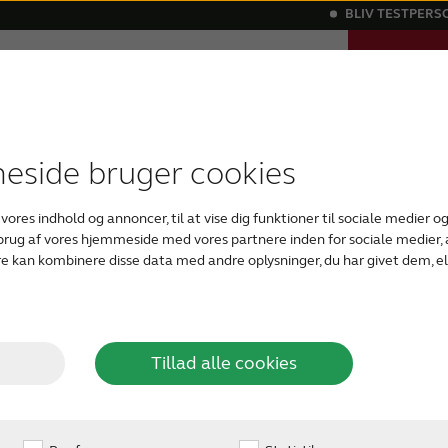
BLIV TESTPERS
TAG EN O
Support
Om os
Blog
HØRETES
 høretab
 tilbehør
historier
igitale høreapparater
Kraftige høretab
Kompatibilitet
ReSonans - vores magasin om hørelse
Bluetooth høreapparater
ReSound Assist
Tinnitus
Usy
side bruger cookies
det
Det indre øre er usynligt udefra, men 
 vores indhold og annoncer, til at vise dig funktioner til sociale medier og 
her celler og nerver behandler lyd o
 brug af vores hjemmeside med vores partnere inden for sociale medier
aldersrelaterede høretab finder sted 
re?
e kan kombinere disse data med andre oplysninger, du har givet dem, el
celler og nerver forværres med alde
med at holde vores balance.
Tillad alle cookies