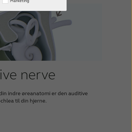
Marketing
ive nerve
din indre øreanatomi er den auditive
chlea til din hjerne.