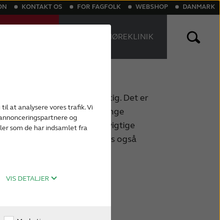
ON
KONTAKT OS
FOR FAGFOLK
WEBSHOP
DANMARK
NLINE
FIND EN HØREKLINIK
T
nlige høreapparater
Genopladelige høreapparater
dets rolle i hørelsen er vigtig. Det er
til at analysere vores trafik. Vi
g sender det til hjernen. Mange
, annonceringspartnere og
i det indre øre, fordi disse vigtige
ler som de har indsamlet fra
ren. Det indre øre hjælper os også
VIS DETALJER