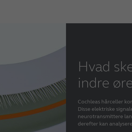
Hvad ske
indre ør
Cochleas hårceller konv
Disse elektriske signal
neurotransmittere lang
derefter kan analysere