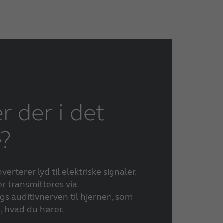
r der i det
e?
erterer lyd til elektriske signaler.
er transmitteres via
s auditivnerven til hjernen, som
, hvad du hører.