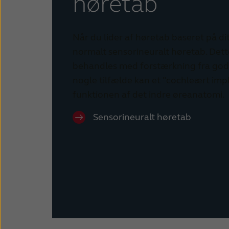
høretab
Når du lider af høretab baseret på dit
normalt sensorineuralt høretab. Det
behandles med forstærkning fra gode
nogle tilfælde kan et "cochleært imp
funktionen af det indre øreanatomi.
Sensorineuralt høretab