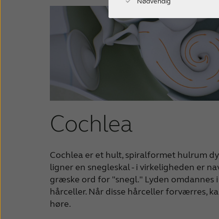
Nødvendig
Cochlea
Cochlea er et hult, spiralformet hulrum dyb
ligner en snegleskal - i virkeligheden er n
græske ord for "snegl." Lyden omdannes 
hårceller. Når disse hårceller forværres, 
høre.