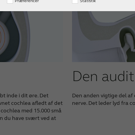
Præferencer
Statistik
Den audit
t inde i dit øre. Det
Den anden vigtige del af 
avnet cochlea afledt af det
nerve. Det leder lyd fra co
i cochlea med 15.000 små
kan du have svært ved at