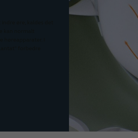
 indre øre, kaldes det
te kan normalt
 høreapparater. I
lantat" forbedre