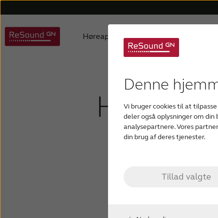
Høreapparater
Høretab
ReSound høreapparater
Børn med høretab
Hjælp til høreapparater
Om os
Produktfilosofi
Om høretab
Hjælp til apps
Auracast hearing aids
Produktpriser
Aldersrelateret
Hjælp til
Bruger
D
Denne hjemme
Hvad er 
Vi bruger cookies til at tilpasse
Custom høreapparater
Tinnitus høreapparater
deler også oplysninger om din
indre ø
analysepartnere. Vores partner
din brug af deres tjenester.
Tillad valgte