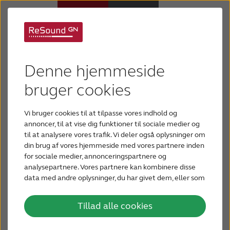
Support til andre
Høreapparater
produkter
Denne hjemmeside
Høretab
bruger cookies
Vi bruger cookies til at tilpasse vores indhold og
Support
annoncer, til at vise dig funktioner til sociale medier og
til at analysere vores trafik. Vi deler også oplysninger om
din brug af vores hjemmeside med vores partnere inden
Om os
for sociale medier, annonceringspartnere og
analysepartnere. Vores partnere kan kombinere disse
data med andre oplysninger, du har givet dem, eller som
Blog
de har indsamlet fra din brug af deres tjenester.
Tillad alle cookies
ReSound LiNX 3D
BLIV TESTPERSON