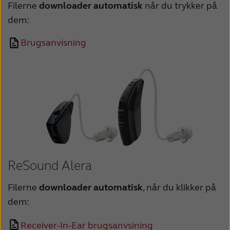
Filerne
downloader automatisk
når du trykker på
France
India
dem:
International
Italia
Brugsanvisning
Kazakhstan
Korea
Latinoamérica
Netherlands
New Zealand
Norge
Schweiz
Suisse
Suomi
Sverige
Türkçe
United Kingdom
ReSound Alera
United States
Österreich
Filerne
downloader automatisk
, når du klikker på
dem:
عربي
日本
Receiver-In-Ear brugsanvsining