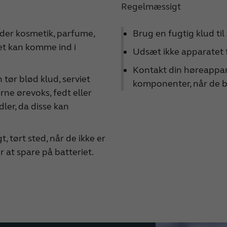
Regelmæssigt
der kosmetik, parfume,
Brug en fugtig klud ti
et kan komme ind i
Udsæt ikke apparatet fo
Kontakt din høreappara
tør blød klud, serviet
komponenter, når de bli
erne ørevoks, fedt eller
ler, da disse kan
 tørt sted, når de ikke er
r at spare på batteriet.