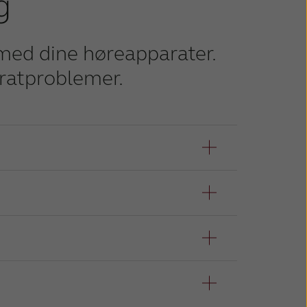
g
 med dine høreapparater.
aratproblemer.