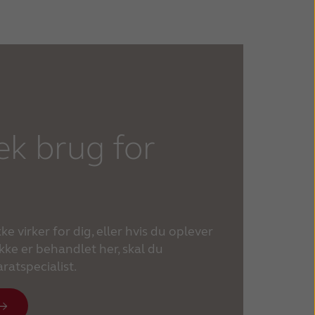
pecialist
eligt igen
et instrueret til at gøre det, skal du skifte
pecialist
eligt igen
rekt telefonbrug
k brug for
reapparatspecialist
 blevet instrueret til at gøre det, skal du
ke virker for dig, eller hvis du oplever
kke er behandlet her, skal du
ratspecialist.