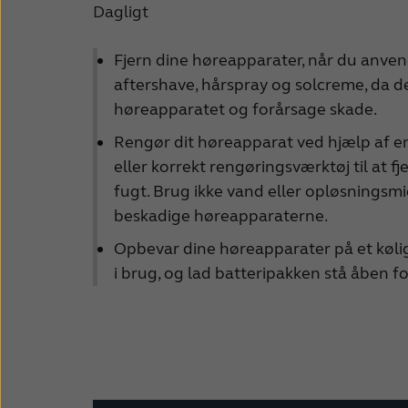
Dagligt
Fjern dine høreapparater, når du anven
aftershave, hårspray og solcreme, da d
høreapparatet og forårsage skade.
Rengør dit høreapparat ved hjælp af en 
eller korrekt rengøringsværktøj til at fj
fugt. Brug ikke vand eller opløsningsmid
beskadige høreapparaterne.
Opbevar dine høreapparater på et køligt,
i brug, og lad batteripakken stå åben fo