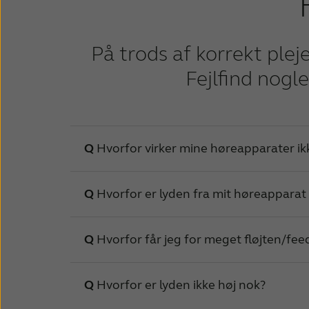
På trods af korrekt ple
Fejlfind nogl
Hvorfor virker mine høreapparater ik
Hvorfor er lyden fra mit høreapparat 
Årsag
Mu
Hvorfor får jeg for meget fløjten/fe
Enheden er ikke tændt
Årsag
Batteriet er dødt
Hvorfor er lyden ikke høj nok?
Svagt batteri
Årsag