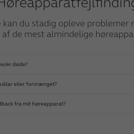
Høreapparatfejlfindin
je kan du stadig opleve problemer
e af de mest almindelige høreapp
ke/er døde?
uklar eller forvrænget?
lig løsning
edback fra mit høreapparat?
Tænd enheden
Mulig løsning
Udskift batteriet
Skift batteri
Mulig løsning