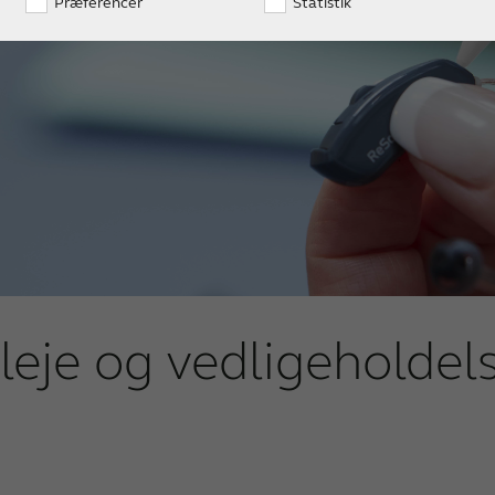
Præferencer
Statistik
leje og vedligeholdel