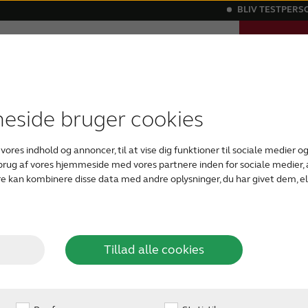
BLIV TESTPERS
TAG EN O
Support
Om os
Blog
HØRETES
 høretab
 tilbehør
historier
igitale høreapparater
Kraftige høretab
Kompatibilitet
ReSonans - vores magasin om hørelse
Bluetooth høreapparater
ReSound Assist
Tinnitus
Usy
side bruger cookies
delse &
Selv om høreapparater
 vores indhold og annoncer, til at vise dig funktioner til sociale medier og 
stressen ved daglig br
 brug af vores hjemmeside med vores partnere inden for sociale medier
høreapparater nødvendi
e kan kombinere disse data med andre oplysninger, du har givet dem, el
lfinding
lydkvalitet og lang lev
Tillad alle cookies