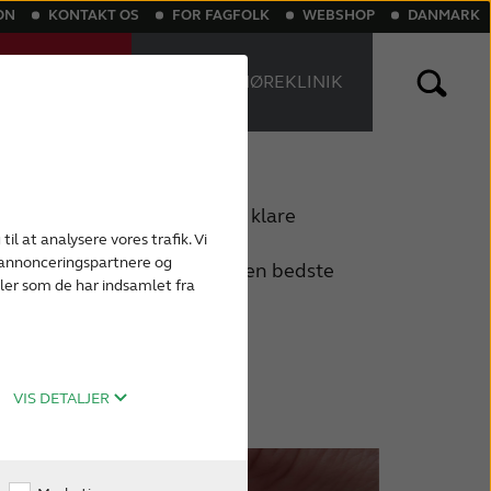
ON
KONTAKT OS
FOR FAGFOLK
WEBSHOP
DANMARK
NLINE
FIND EN HØREKLINIK
T
nlige høreapparater
Genopladelige høreapparater
 er meget holdbare og kan klare
til at analysere vores trafik. Vi
ug, er vedligeholdelse af
, annonceringspartnere og
gt for at sikre, at du får den bedste
ler som de har indsamlet fra
etid.
VIS DETALJER