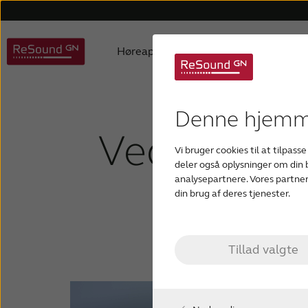
Høreapparater
Høretab
ReSound høreapparater
Børn med høretab
Hjælp til høreapparater
Om os
Produktfilosofi
Om høretab
Hjælp til apps
Auracast hearing aids
Produktpriser
Aldersrelateret
Hjælp til
Bruger
D
Denne hjemme
Vedligehol
Vi bruger cookies til at tilpasse
Custom høreapparater
Tinnitus høreapparater
deler også oplysninger om din
analysepartnere. Vores partner
fej
din brug af deres tjenester.
Tillad valgte