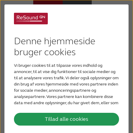
Blog for fagfolk
Høreapparater
Det er så privilegeret
Denne hjemmeside
Høretab
at kunne ændre folks
bruger cookies
tilværelse
Vi bruger cookies til at tilpasse vores indhold og
Support
annoncer, til at vise dig funktioner til sociale medier og
til at analysere vores trafik. Vi deler også oplysninger om
Kærligheden for audiologien er indiskutabel, og
din brug af vores hjemmeside med vores partnere inden
Om os
muligheden for at hjælpe folk, møder Dorthe
for sociale medier, annonceringspartnere og
analysepartnere. Vores partnere kan kombinere disse
Øxbeck Nielsen med respekt.
data med andre oplysninger, du har givet dem, eller som
Blog
de har indsamlet fra din brug af deres tjenester.
Tillad alle cookies
BLIV TESTPERSON