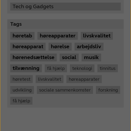
Tech og Gadgets
Tags
høretab
høreapparater
livskvalitet
høreapparat
hørelse
arbejdsliv
hørenedsættelse
social
musik
tilvænning
få hjælp
teknologi
tinnitus
høretest
livskvalitet
høreapparater
udvikling
sociale sammenkomster
forskning
få hjælp