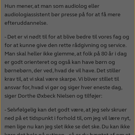
Hun mener, at man som audiolog eller
audiologiassistent bør presse på for at få mere
efteruddannelse.
- Det er vi nødt til for at blive bedre til vores fag og
for at kunne give den rette rådgivning og service.
Man skal heller ikke glemme, at folk på 80 år i dag
er godt orienteret og også kan have børn og
børnebørn, der ved, hvad de vil have. Det stiller
krav til, at vi skal være skarpe. Vi bliver stillet til
ansvar for, hvad vi gør og siger hver eneste dag,
siger Dorthe Øxbeck Nielsen og tilføjer:
- Selvfølgelig kan det godt være, at jeg selv skruer
ned på et tidspunkt i forhold til, om jeg vil lære nyt,
men lige nu kan jeg slet ikke se det ske. Du kan ikke
køre det hele på rutinen – så er du hægtet af om et