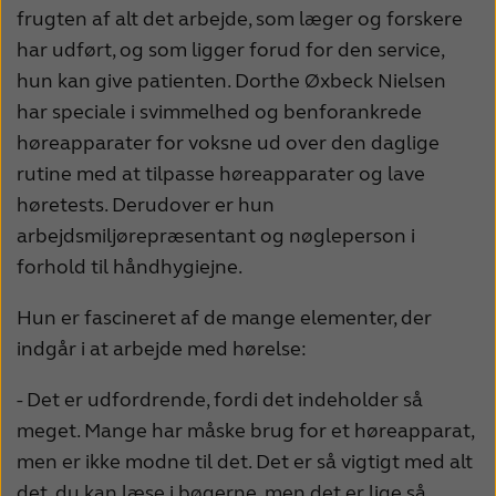
frugten af alt det arbejde, som læger og forskere
har udført, og som ligger forud for den service,
hun kan give patienten. Dorthe Øxbeck Nielsen
har speciale i svimmelhed og benforankrede
høreapparater for voksne ud over den daglige
rutine med at tilpasse høreapparater og lave
høretests. Derudover er hun
arbejdsmiljørepræsentant og nøgleperson i
forhold til håndhygiejne.
Hun er fascineret af de mange elementer, der
indgår i at arbejde med hørelse:
- Det er udfordrende, fordi det indeholder så
meget. Mange har måske brug for et høreapparat,
men er ikke modne til det. Det er så vigtigt med alt
det, du kan læse i bøgerne, men det er lige så