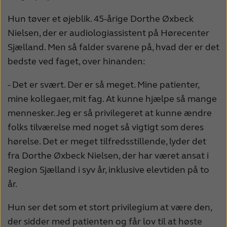
France
India
Hun tøver et øjeblik. 45-årige Dorthe Øxbeck
International
Italia
Nielsen, der er audiologiassistent på Hørecenter
Sjælland. Men så falder svarene på, hvad der er det
Kazakhstan
Korea
bedste ved faget, over hinanden:
Latinoamérica
Netherlands
- Det er svært. Der er så meget. Mine patienter,
New Zealand
Norge
mine kollegaer, mit fag. At kunne hjælpe så mange
mennesker. Jeg er så privilegeret at kunne ændre
Schweiz
Suisse
folks tilværelse med noget så vigtigt som deres
Suomi
Sverige
hørelse. Det er meget tilfredsstillende, lyder det
fra Dorthe Øxbeck Nielsen, der har været ansat i
Türkçe
United Kingdom
Region Sjælland i syv år, inklusive elevtiden på to
United States
Österreich
år.
عربي
日本
Hun ser det som et stort privilegium at være den,
der sidder med patienten og får lov til at høste