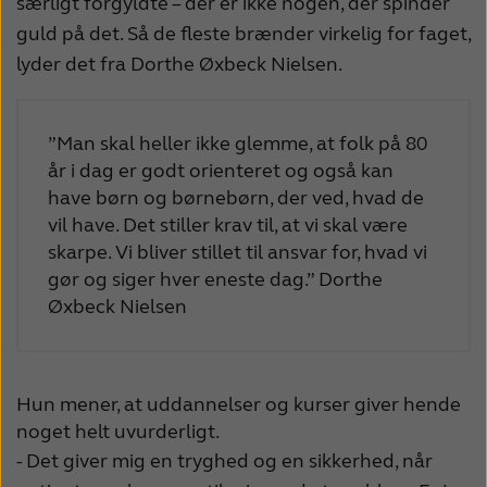
særligt forgyldte – der er ikke nogen, der spinder
guld på det. Så de fleste brænder virkelig for faget,
lyder det fra Dorthe Øxbeck Nielsen.
”Man skal heller ikke glemme, at folk på 80
år i dag er godt orienteret og også kan
have børn og børnebørn, der ved, hvad de
vil have. Det stiller krav til, at vi skal være
skarpe. Vi bliver stillet til ansvar for, hvad vi
gør og siger hver eneste dag.” Dorthe
Øxbeck Nielsen
Hun mener, at uddannelser og kurser giver hende
noget helt uvurderligt.
- Det giver mig en tryghed og en sikkerhed, når