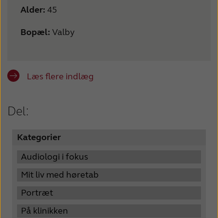
Alder:
45
Bopæl:
Valby
Læs flere indlæg
Del:
Kategorier
Audiologi i fokus
Mit liv med høretab
Portræt
På klinikken