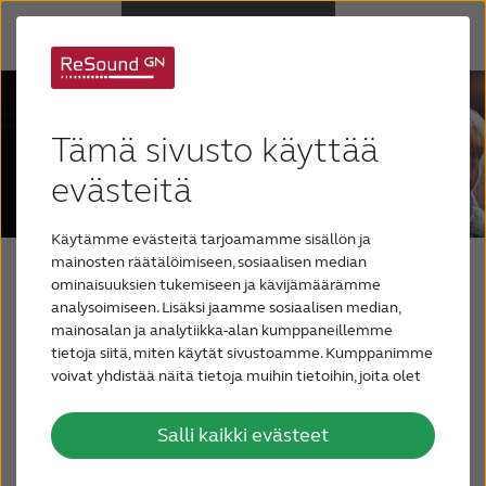
Kuulolaitteet
Tämä sivusto käyttää
Kuulonalenema
evästeitä
Käytämme evästeitä tarjoamamme sisällön ja
Tuki & huolto
mainosten räätälöimiseen, sosiaalisen median
Blogisi kuulosta
ominaisuuksien tukemiseen ja kävijämäärämme
analysoimiseen. Lisäksi jaamme sosiaalisen median,
Miksi ReSound
mainosalan ja analytiikka-alan kumppaneillemme
Blogi ihmisille, joilla on, tai jotka epäilevät
tietoja siitä, miten käytät sivustoamme. Kumppanimme
kärsivänsä kuulonalenemasta. Ja heidän
voivat yhdistää näitä tietoja muihin tietoihin, joita olet
Blogi
antanut heille tai joita on kerätty, kun olet käyttänyt
läheisilleen, jotka etsivät tietoa ymmärtääkseen
heidän palvelujaan.
paremmin kuulonalenemasta kärsivää
Salli kaikki evästeet
OTA YHTEYTTÄ
läheistään.