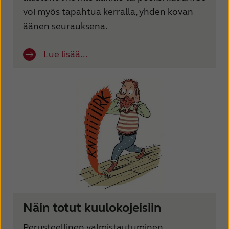
Latinoamérica
Netherlands
voi myös tapahtua kerralla, yhden kovan
New Zealand
Norge
äänen seurauksena.
Schweiz
Suisse
Lue lisää...
Suomi
Sverige
Türkçe
United Kingdom
United States
Österreich
عربي
日本
Näin totut kuulokojeisiin
Perusteellinen valmistautuminen