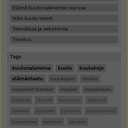
Elämä kuulonaleneman kanssa
Näin kuulo toimii
Tekniikkaa ja vekottimia
Tinnitus
Tags
kuulonalenema
kuulo
kuulokoje
elämänlaatu
kuulokojeet
tinnitus
sosiaaliset tilanteet
musiikki
elämänlaatu
kuulokoje
resound
kuulovaurio
työelämä
tekniikka
kuulolaite
työelämä
totutteleminen
kuulovamma
kuulotesti
saa apua