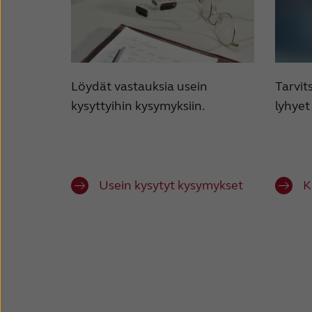
Tarvit
Löydät vastauksia usein
lyhyet
kysyttyihin kysymyksiin.
Usein kysytyt kysymykset
K