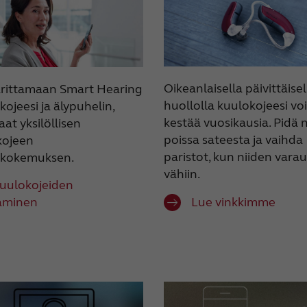
Oikeanlaisella päivittäisel
arittamaan Smart Hearing
huollolla kuulokojeesi voi
kojeesi ja älypuhelin,
kestää vuosikausia. Pidä 
aat yksilöllisen
poissa sateesta ja vaihda
kojeen
paristot, kun niiden varau
ökokemuksen.
vähiin.
uulokojeiden
taminen
Lue vinkkimme