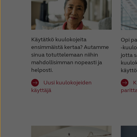
Käytätkö kuulokojeita
Opi p
ensimmäistä kertaa? Autamme
-kuulo
sinua totuttelemaan niihin
jotta s
mahdollisimman nopeasti ja
kuulo
helposti.
käytt
Uusi kuulokojeiden
K
käyttäjä
parit