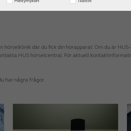
Mieltymykset
Tilastot
asaiset yhteystiedot löytyvät heidän nettisivuiltaan:
K
den hörselklinik där du fick din hörapparat. Om du är HUS
ontakta HUS hörselcentral. För aktuell kontaktinformat
du har några frågor.