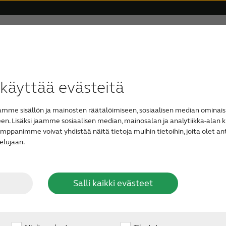
Tuki & huolto
Miksi ReSound
Blogi
käyttämään ReS
ttäjäkertomukset
taaliset kuulokojeet
rviketilaus
Ikääntyminen ja kuulo
Yhteensopivuus
Näkymättömät kuulokojeet
Vaikea kuulonalenema
ReSound Assist
Blu
Tin
käyttää evästeitä
ja tukipalvelua
me sisällön ja mainosten räätälöimiseen, sosiaalisen median ominais
itykseen
. Lisäksi jaamme sosiaalisen median, mainosalan ja analytiikka-alan k
panimme voivat yhdistää näitä tietoja muihin tietoihin, joita olet antan
elujaan.
sa
ua hoitavan kuulonhoidon yksikön tai kuuloklinikan kau
Salli kaikki evästeet
tai kuulonhoidon yksikköön, josta olet saanut kuulokoje
jeesi ReSoundin klinikalta, saat ohjeistusta huoltoasioi