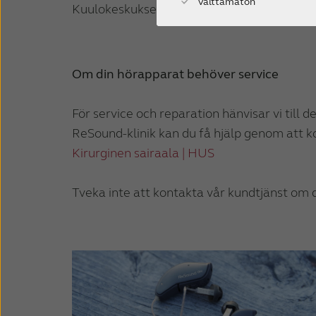
Välttämätön
Kuulokeskukseen. HUS Kuulokeskuksen ajant
Om din hörapparat behöver service
För service och reparation hänvisar vi till 
ReSound-klinik kan du få hjälp genom att k
Kirurginen sairaala | HUS
Tveka inte att kontakta vår kundtjänst om 