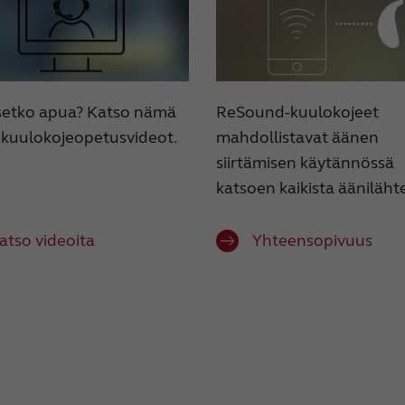
setko apua? Katso nämä
ReSound-kuulokojeet
 kuulokojeopetusvideot.
mahdollistavat äänen
siirtämisen käytännössä
katsoen kaikista äänilähte
atso videoita
Yhteensopivuus