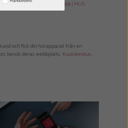
Markkinointi
uulokeskus, Kirurginen sairaala | HUS
-kund och fick din hörapparat från en
ion, besök deras webbplats:
Kuulokeskus,