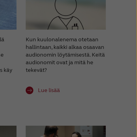
lä
Kun kuulonalenema otetaan
hallintaan, kaikki alkaa osaavan
ne
audionomin löytämisestä. Keitä
audionomit ovat ja mitä he
s käy
tekevät?
Lue lisää