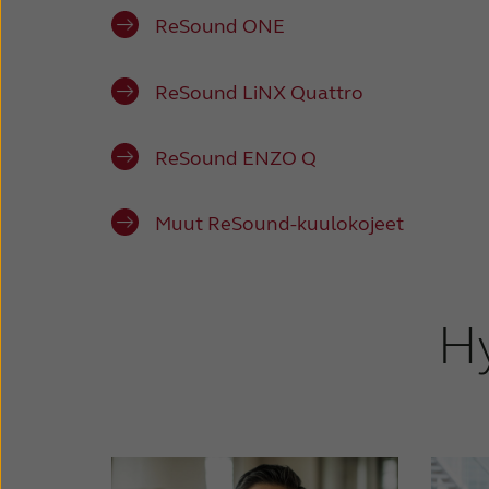
ReSound ONE
ReSound LiNX Quattro
ReSound ENZO Q
Muut ReSound-kuulokojeet
Hy