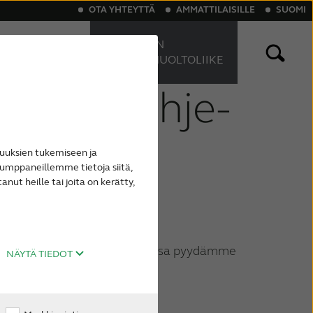
OTA YHTEYTTÄ
AMMATTILAISILLE
SUOMI
HAE LÄHIN
KUULONHUOLTOLIIKE
oundin ohje-
etooth-kuulokojeet
nitus
Ladattavat kuulokojeet
uuksien tukemiseen ja
umppaneillemme tietoja siitä,
ut heille tai joita on kerätty,
tta. Huollontarpeen ilmaantuessa pyydämme
NÄYTÄ TIEDOT
en.
hin ottamalla yhteyttä HUS