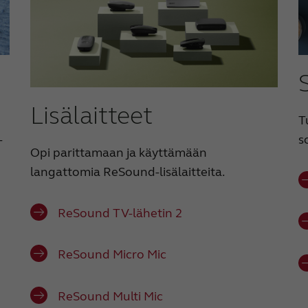
Lisälaitteet
T
-
s
Opi parittamaan ja käyttämään
langattomia ReSound-lisälaitteita.
ReSound TV-lähetin 2
ReSound Micro Mic
ReSound Multi Mic