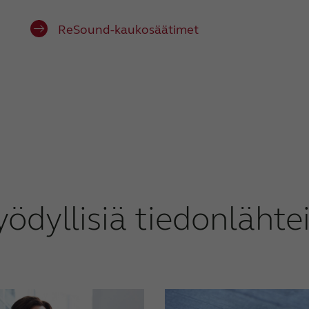
ReSound-kaukosäätimet
ödyllisiä tiedonlähte