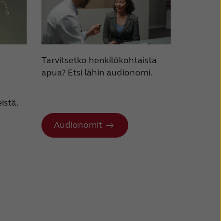
Tarvitsetko henkilökohtaista
apua? Etsi lähin audionomi.
istä.
Audionomit