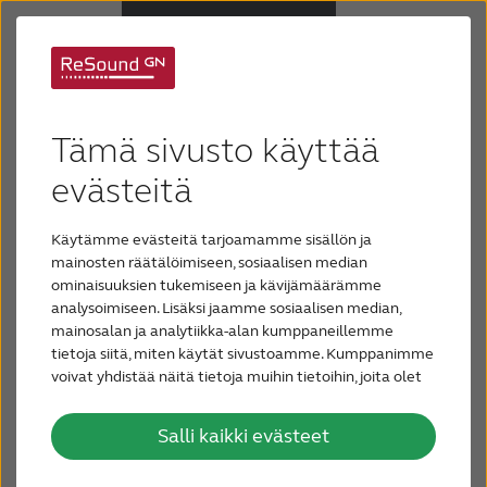
Mikä on
Kuulolaitteet
Tämä sivusto käyttää
konduktiivinen
Kuulonalenema
evästeitä
kuulonalenema?
Käytämme evästeitä tarjoamamme sisällön ja
Tuki & huolto
mainosten räätälöimiseen, sosiaalisen median
ominaisuuksien tukemiseen ja kävijämäärämme
konduktiivisen kuulonaleneman aiheuttaa
analysoimiseen. Lisäksi jaamme sosiaalisen median,
Miksi ReSound
ongelma ulko- tai välikorvassa. Syynä voi olla
mainosalan ja analytiikka-alan kumppaneillemme
vahatukos ulkokorvassa. Audionomi korjaa
tietoja siitä, miten käytät sivustoamme. Kumppanimme
ongelman nopeasti. Konduktiivisen
voivat yhdistää näitä tietoja muihin tietoihin, joita olet
Blogi
antanut heille tai joita on kerätty, kun olet käyttänyt
kuulonaleneman syynä voi olla myös vakavampi ja
heidän palvelujaan.
mahdollisesti pysyvä sairaus. Silloin ääntä on
Salli kaikki evästeet
OTA YHTEYTTÄ
vahvistettava teknisesti.