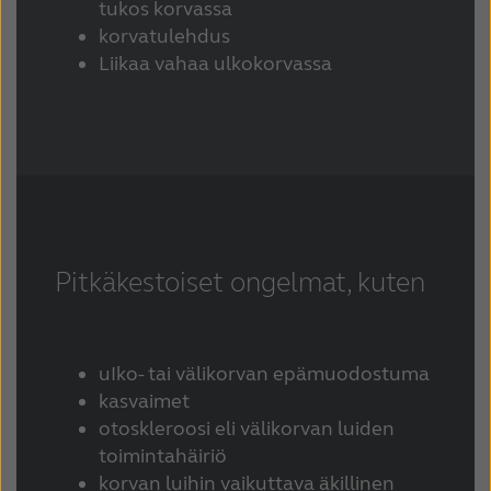
tukos korvassa
korvatulehdus
Liikaa vahaa ulkokorvassa
Pitkäkestoiset ongelmat, kuten
uIko- tai välikorvan epämuodostuma
kasvaimet
otoskleroosi eli välikorvan luiden
toimintahäiriö
korvan luihin vaikuttava äkillinen