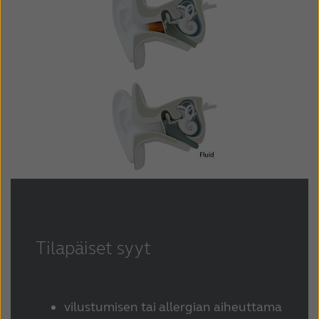
Latinoamérica
Netherlands
New Zealand
Norge
Schweiz
Suisse
Suomi
Sverige
Türkçe
United Kingdom
United States
Österreich
عربي
日本
Tilapäiset syyt
vilustumisen tai allergian aiheuttama