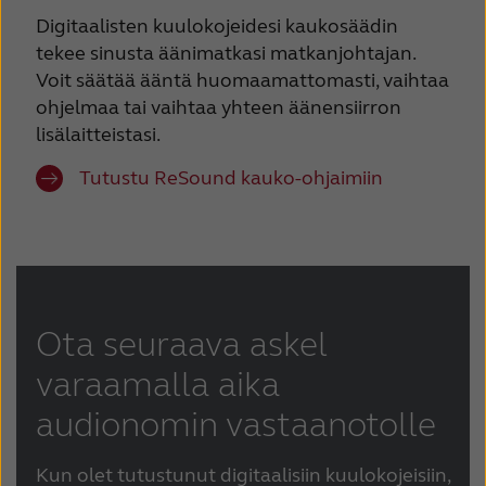
Digitaalisten kuulokojeidesi kaukosäädin
tekee sinusta äänimatkasi matkanjohtajan.
Voit säätää ääntä huomaamattomasti, vaihtaa
ohjelmaa tai vaihtaa yhteen äänensiirron
lisälaitteistasi.
Tutustu ReSound kauko-ohjaimiin
Ota seuraava askel
varaamalla aika
audionomin vastaanotolle
Kun olet tutustunut digitaalisiin kuulokojeisiin,