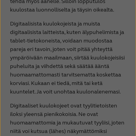
tehdä myös äänelle. Silloin lopputulos
kuulostaa luonnolliselta ja täysin oikealta.
Digitaalisista kuulokojeista ja muista
digitaalisista laitteista, kuten älypuhelimista ja
tablet-tietokoneista, voidaan muodostaa
pareja eri tavoin, joten voit pitää yhteyttä
ympäröivään maailmaan, siirtää kuulokojeisiisi
puheluita ja viihdettä sekä säätää ääntä
huomaamattomasti tarvitsematta koskettaa
korviasi. Kukaan ei tiedä, mitä tai ketä
kuuntelet. Ja voit unohtaa kuulonalenemasi.
Digitaaliset kuulokojeet ovat tyylitietoisten
iloksi yleensä pienikokoisia. Ne ovat
huomaamattomia ja mukautuvat tyyliisi, joten
niitä voi kutsua (lähes) näkymättömiksi