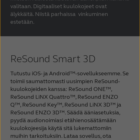
valitaan. Digitaaliset kuulokojeet ovat
älykkäitä. Niistä parhaissa vinkuminen
estetään.
ReSound Smart 3D
Tutustu iOS- ja Android™-sovellukseemme. Se
toimii saumattomasti uusimpien ReSound-
kuulokojeiden kanssa: ReSound ONE™,
ReSound LiNX Quattro™, ReSound ENZO
Q™, ReSound Key™, ReSound LiNX 3D™ ja
ReSound ENZO 3D™. Säädä ääniasetuksia,
pyydä audionoimiasi etähienosäätämään
kuulokojeesi
ja käytä sitä lukemattomiin
muihin tarkoituksiin. Lataa sovellus, ota