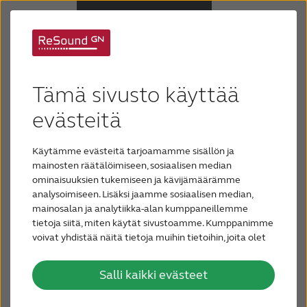
Mitä digitaaliset
Kuulolaitteet
Tämä sivusto käyttää
kuulokojeet ovat?
Kuulonalenema
evästeitä
Nykyään digitaalinen viestintä ja älypuhelimet
Käytämme evästeitä tarjoamamme sisällön ja
Tuki & huolto
yhdistävät maailmaa. Kotona nautit viihteestä
mainosten räätälöimiseen, sosiaalisen median
digitaalisen television, mediasoittimen tai
ominaisuuksien tukemiseen ja kävijämäärämme
äänijärjestelmän avulla tai yhdistelet niitä.
analysoimiseen. Lisäksi jaamme sosiaalisen median,
Miksi ReSound
Kun ajat autoa, digitaalinen GPS-toiminto
mainosalan ja analytiikka-alan kumppaneillemme
antaa ajo-ohjeet. Elämme digitaalisessa
tietoja siitä, miten käytät sivustoamme. Kumppanimme
voivat yhdistää näitä tietoja muihin tietoihin, joita olet
Blogi
maailmassa, joten eikö myös
antanut heille tai joita on kerätty, kun olet käyttänyt
kuulonalenemaasi varten pitäisi valita
heidän palvelujaan.
Salli kaikki evästeet
digitaalinen ratkaisu?
OTA YHTEYTTÄ