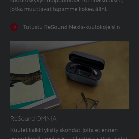
suorituskyvyn huippuluokan ominaisuuksiin,
jotka muuttavat tapamme kokea ääni.
Tutustu ReSound Nexia-kuulokojeisiin
ReSound OMNIA
Kuulet kaikki yksityiskohdat, joita et ennen
voinut kuulla meluisissa tilanteissa. Virittäydyt