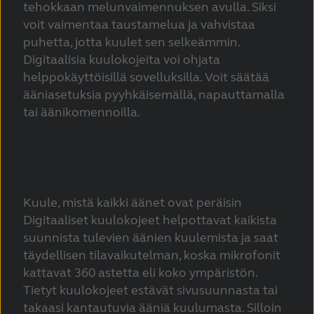
tehokkaan melunvaimennuksen avulla. Siksi
voit vaimentaa taustamelua ja vahvistaa
puhetta, jotta kuulet sen selkeämmin.
Digitaalisia kuulokojeita voi ohjata
helppokäyttöisillä sovelluksilla. Voit säätää
ääniasetuksia pyyhkäisemällä, napauttamalla
tai äänikomennoilla.
Kuule, mistä kaikki äänet ovat peräisin
Digitaaliset kuulokojeet helpottavat kaikista
suunnista tulevien äänien kuulemista ja saat
täydellisen tilavaikutelman, koska mikrofonit
kattavat 360 astetta eli koko ympäristön.
Tietyt kuulokojeet estävät sivusuunnasta tai
takaasi kantautuvia ääniä kuulumasta. Silloin