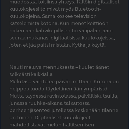
muodostaa toisiinsa yhteys. Tällöin digitaaliset
kuulokojeesi toimivat myös Bluetooth-
kuulokojeina. Sama koskee television
katselemista kotona. Kun menet keittiöön
hakemaan kahvikupillisen tai välipalan, ääni
seuraa mukanasi digitaalisissa kuulokojeissa,
joten et jää paitsi mistään. Kytke ja käytä.
Nauti meluvaimennuksesta – kuulet äänet
selkeästi kaikkialla
Melutaso vaihtelee päivän mittaan. Kotona on
helppoa luoda täydellinen ääniympäristö.
Mutta täydessä ravintolassa, päivälliskutsuilla,
junassa ruuhka-aikana tai autossa
perheenjäsentesi jutellessa keskenään tilanne
on toinen. Digitaaliset kuulokojeet
mahdollistavat melun hallitsemisen