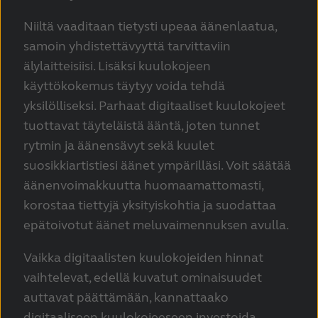
Niiltä vaaditaan tietysti upeaa äänenlaatua,
samoin yhdistettävyyttä tarvittaviin
älylaitteisiisi. Lisäksi kuulokojeen
käyttökokemus täytyy voida tehdä
yksilölliseksi. Parhaat digitaaliset kuulokojeet
tuottavat täyteläistä ääntä, joten tunnet
rytmin ja äänensävyt sekä kuulet
suosikkiartistiesi äänet ympärilläsi. Voit säätää
äänenvoimakkuutta huomaamattomasti,
korostaa tiettyjä yksityiskohtia ja suodattaa
epätoivotut äänet meluvaimennuksen avulla.
Vaikka digitaalisten kuulokojeiden hinnat
vaihtelevat, edellä kuvatut ominaisuudet
auttavat päättämään, kannattaako
digitaaliseen kuulokojeeseen investoida.