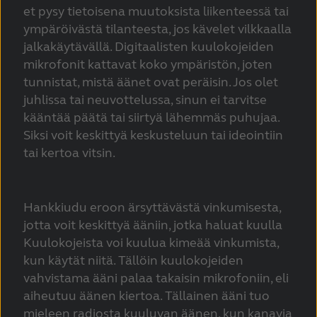
et pysy tietoisena muutoksista liikenteessä tai
ympäröivästä tilanteesta, jos kävelet vilkkaalla
jalkakäytävällä. Digitaalisten kuulokojeiden
mikrofonit kattavat koko ympäristön, joten
tunnistat, mistä äänet ovat peräisin. Jos olet
juhlissa tai neuvottelussa, sinun ei tarvitse
kääntää päätä tai siirtyä lähemmäs puhujaa.
Siksi voit keskittyä keskusteluun tai ideointiin
tai kertoa vitsin.
Hankkiudu eroon ärsyttävästä vinkumisesta,
jotta voit keskittyä ääniin, jotka haluat kuulla
Kuulokojeista voi kuulua kimeää vinkumista,
kun käytät niitä. Tällöin kuulokojeiden
vahvistama ääni palaa takaisin mikrofoniin, eli
aiheutuu äänen kiertoa. Tällainen ääni tuo
mieleen radiosta kuuluvan äänen, kun kanavia