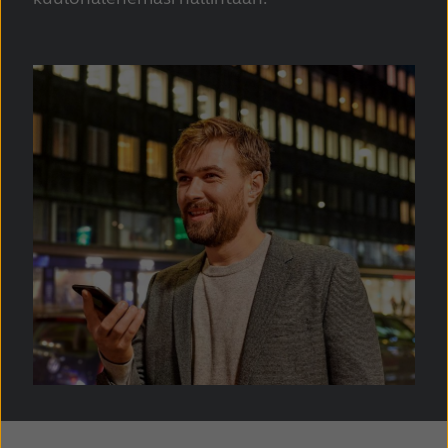
Latinoamérica
Netherlands
New Zealand
Norge
Schweiz
Suisse
Suomi
Sverige
Türkçe
United Kingdom
United States
Österreich
عربي
日本