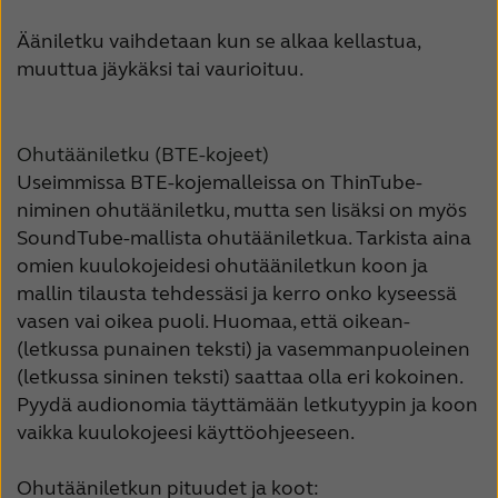
Ääniletku vaihdetaan kun se alkaa kellastua,
muuttua jäykäksi tai vaurioituu.
Ohutääniletku (BTE-kojeet)
Useimmissa BTE-kojemalleissa on ThinTube-
niminen ohutääniletku, mutta sen lisäksi on myös
SoundTube-mallista ohutääniletkua. Tarkista aina
omien kuulokojeidesi ohutääniletkun koon ja
mallin tilausta tehdessäsi ja kerro onko kyseessä
vasen vai oikea puoli. Huomaa, että oikean-
(letkussa punainen teksti) ja vasemmanpuoleinen
(letkussa sininen teksti) saattaa olla eri kokoinen.
Pyydä audionomia täyttämään letkutyypin ja koon
vaikka kuulokojeesi käyttöohjeeseen.
Ohutääniletkun pituudet ja koot: