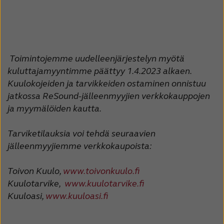
Latinoamérica
Netherlands
New Zealand
Norge
Schweiz
Suisse
Toimintojemme uudelleenjärjestelyn myötä
Suomi
Sverige
kuluttajamyyntimme päättyy 1.4.2023 alkaen.
Kuulokojeiden ja tarvikkeiden ostaminen onnistuu
Türkçe
United Kingdom
jatkossa ReSound-jälleenmyyjien verkkokauppojen
ja myymälöiden kautta.
United States
Österreich
عربي
日本
Tarviketilauksia voi tehdä seuraavien
jälleenmyyjiemme verkkokaupoista:
Toivon Kuulo,
www.toivonkuulo.fi
Kuulotarvike,
www.kuulotarvike.fi
Kuuloasi,
www.kuuloasi.fi