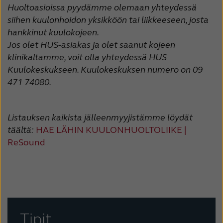
Huoltoasioissa pyydämme olemaan yhteydessä
siihen kuulonhoidon yksikköön tai liikkeeseen, josta
hankkinut kuulokojeen.
Jos olet HUS-asiakas ja olet saanut kojeen
klinikaltamme, voit olla yhteydessä HUS
Kuulokeskukseen. Kuulokeskuksen numero on 09
471 74080.
Listauksen kaikista jälleenmyyjistämme löydät
täältä:
HAE LÄHIN KUULONHUOLTOLIIKE |
ReSound
Tipit