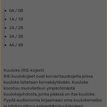
0A / 0B
1A / 1B
2A / 2B
3A / 3B
4A / 4B
Kuuloke (RIE-kojeet)
RIE-kuulokojeet ovat korvantauskojeita joissa
kuuloke laitetaan korvakäytävään. Kuuloke
koostuu muoviletkun ympäröimästä
kuulokejohdosta, jonka päässä on itse kuuloke.
Pyydä audionomia kirjaamaan oma kuulokemallisi
ja johdon pituus esimerkiksi kuulokojeesi