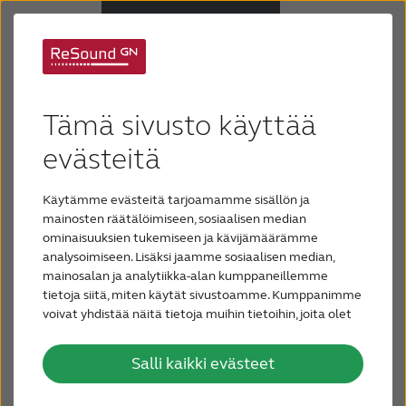
Kuulolaitteet
Tämä sivusto käyttää
Kuulonalenema
Tarviketilaus ja huolto
evästeitä
Kuulokojeita on monenlaisia ja niissä on
Käytämme evästeitä tarjoamamme sisällön ja
Tuki & huolto
mainosten räätälöimiseen, sosiaalisen median
erilaiset sovitteet, esimerkiksi tippi,
ominaisuuksien tukemiseen ja kävijämäärämme
ohutääniletku, kuuloke tai
analysoimiseen. Lisäksi jaamme sosiaalisen median,
Miksi ReSound
vahasuoja.
Yhteistä kaikille kuulokojeille on
mainosalan ja analytiikka-alan kumppaneillemme
kuitenkin se, että ne tulee pitää kuivina ja
tietoja siitä, miten käytät sivustoamme. Kumppanimme
niitä tulee huoltaa ja puhdistaa
voivat yhdistää näitä tietoja muihin tietoihin, joita olet
Blogi
säännöllisesti.
antanut heille tai joita on kerätty, kun olet käyttänyt
Audionomisi opastaa
heidän palvelujaan.
huollossa. Lisätietoja on kuulokojeesi
Salli kaikki evästeet
OTA YHTEYTTÄ
käyttöohjeessa.
Pyydä audionomia
kirjaamaan oman kuulokojeesi mallin ja