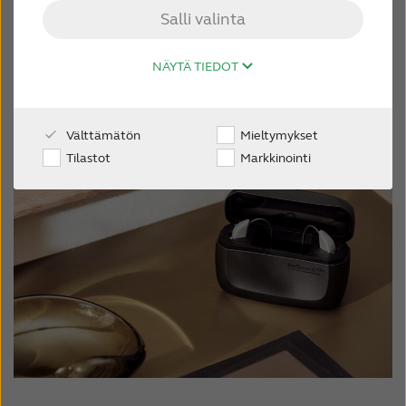
Salli valinta
sovitteet käyttöohjeeseen tai alla
AMMATTILAISILLE
ladattavaan pikaohjeeseen.
NÄYTÄ TIEDOT
SUOMI
Välttämätön
Mieltymykset
Australia
Brasil
Tilastot
Markkinointi
Canada
Česká republika
China
Danmark
Deutschland
España
France
India
International
Italia
Kazakhstan
Korea