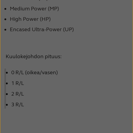
Medium Power (MP)
High Power (HP)
Encased Ultra-Power (UP)
Kuulokejohdon pituus:
0 R/L (oikea/vasen)
1 R/L
2 R/L
3 R/L