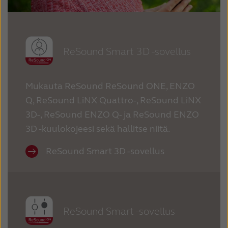
Latinoamérica
Netherlands
New Zealand
Norge
Schweiz
Suisse
ReSound Smart 3D -sovellus
Suomi
Sverige
Mukauta ReSound ReSound ONE, ENZO
Türkçe
United Kingdom
Q, ReSound LiNX Quattro-, ReSound LiNX
United States
Österreich
3D-, ReSound ENZO Q- ja ReSound ENZO
3D -kuulokojeesi sekä hallitse niitä.
عربي
日本
ReSound Smart 3D -sovellus
ReSound Smart -sovellus