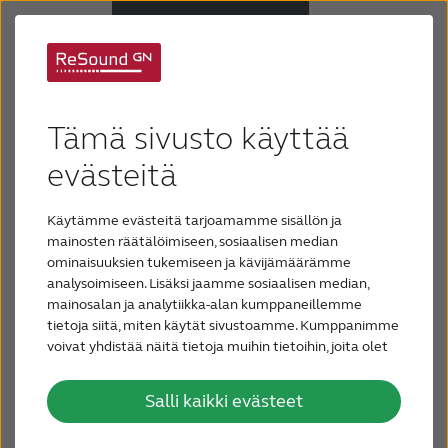
Kuulolaitteet
Tämä sivusto käyttää
Kuulonalenema
Tutustu
evästeitä
sovelluksiimme
Käytämme evästeitä tarjoamamme sisällön ja
Tuki & huolto
mainosten räätälöimiseen, sosiaalisen median
Voit tehdä ReSound-kuulokojeistasi
ominaisuuksien tukemiseen ja kävijämäärämme
analysoimiseen. Lisäksi jaamme sosiaalisen median,
Miksi ReSound
yksilölliset helposti sekä ohjata niitä
mainosalan ja analytiikka-alan kumppaneillemme
kehittyneiden ja helppokäyttöisten
tietoja siitä, miten käytät sivustoamme. Kumppanimme
sovellustemme avulla. Lataa
voivat yhdistää näitä tietoja muihin tietoihin, joita olet
Blogi
antanut heille tai joita on kerätty, kun olet käyttänyt
sovellukset älypuhelimeesi tai
heidän palvelujaan.
tablet-tietokoneeseesi. Luo
Salli kaikki evästeet
OTA YHTEYTTÄ
täydelliset ääniasetukset ja nauti