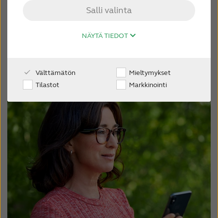
muista hyödyllisistä eduista
Salli valinta
pyyhkäisemällä oikealle tai
AMMATTILAISILLE
napauttamalla näyttöä.
NÄYTÄ TIEDOT
SUOMI
Löydä itsellesi parhaiten sopiva:
Välttämätön
Mieltymykset
Australia
Brasil
Tilastot
Markkinointi
Canada
Česká republika
China
Danmark
Deutschland
España
France
India
International
Italia
Kazakhstan
Korea