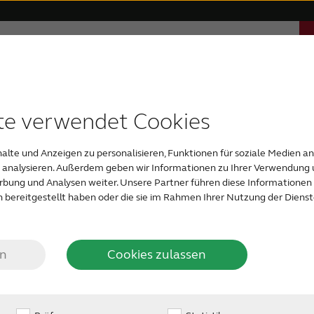
Über ReSound
Support & Unterstützung
Die ReSound
eit
 Apps
 unsichtbare Hörsysteme
erenzen
Hochgradige Schwerhörigkeit
Kompatible Geräte
Auszeichnungen
Akku-Hörsysteme
Maßgefe
te verwendet Cookies
Produktgarantie
alte und Anzeigen zu personalisieren, Funktionen für soziale Medien a
u analysieren. Außerdem geben wir Informationen zu Ihrer Verwendung 
erbung und Analysen weiter. Unsere Partner führen diese Informatione
 bereitgestellt haben oder die sie im Rahmen Ihrer Nutzung der Dien
mbH gewährt für die von ihr gelieferten und durch e
an einen Endverbraucher abgegebenen Produkte eine f
e. Unsere Garantie lässt etwaige gesetzliche oder vert
en
Cookies zulassen
ansprüche unberührt.
t für ReSound Hörgeräte beträgt zwölf Monate ab Übe
aber maximal 18 Monate ab Lieferscheindatum.