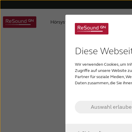
Hörsysteme
Hörverlust
ReSound Hörsysteme
Hörgeschädigte Kinder
Über uns
Hilfe für Hörgeräte
Karriere
Hilfe für Zubehör
Digitale Hörsysteme
Produktphilosophie
Altersbedingte Schwerhörigk
Hilfe für
Fast
Ref
Diese Websei
Wir verwenden Cookies, um Inh
Zugriffe auf unsere Website z
Partner für soziale Medien, W
Daten zusammen, die Sie ihnen
Die GN Hearing G
Vertragshändler 
Herstellergaranti
Auswahl erlaub
Gewährleistungs
Die Garantiefris
Endverbraucher, 