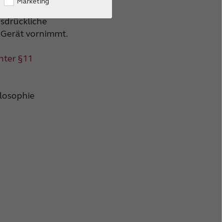
Marketing
n, wenn der
sdrückliche
 Gerät vornimmt.
nter §11
ilosophie