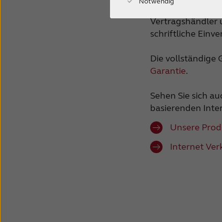
Notwendig
Jegliche Garant
Vertragshändler 
schriftliche Ein
Die vollständige
Garantie
.
Sehen Sie sich au
basierenden Inter
Unsere Prod
Internet Ver