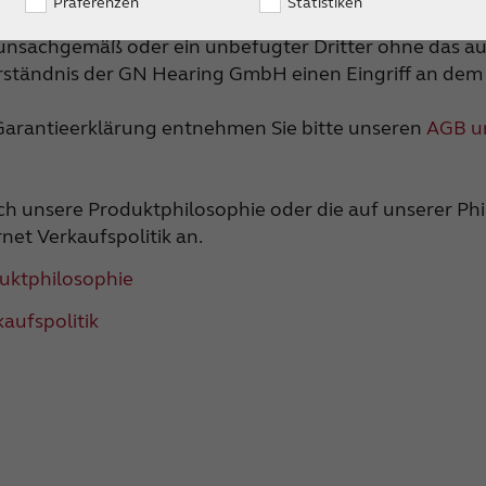
Präferenzen
Statistiken
ieansprüche gegenüber der GN Hearing GmbH erlösche
unsachgemäß oder ein unbefugter Dritter ohne das au
verständnis der GN Hearing GmbH einen Eingriff an dem
 Garantieerklärung entnehmen Sie bitte unseren
AGB u
ch unsere Produktphilosophie oder die auf unserer Ph
net Verkaufspolitik an.
uktphilosophie
kaufspolitik