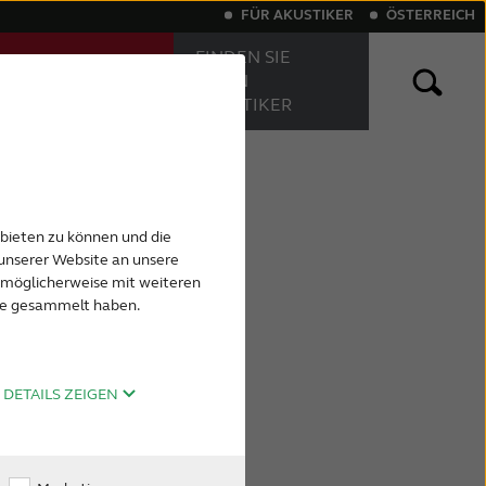
FÜR AKUSTIKER
ÖSTERREICH
FINDEN SIE
MACHEN SIE
EINEN
EINEN HÖRTEST
AKUSTIKER
rtigte Hörgeräte
Hörsysteme für Tinnitus
nbieten zu können und die
unserer Website an unsere
n möglicherweise mit weiteren
ste gesammelt haben.
inen zugelassenen
reiwillige
ragliche
DETAILS ZEIGEN
rgabe an den