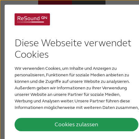
Was ist Schallleitungs-
Hörsysteme
Diese Webseite verwendet
schwerhörigkeit?
Hörverlust
Cookies
Schallleitungsschwerhörigkeit wird durch
Wir verwenden Cookies, um Inhalte und Anzeigen zu
Störungen im Außen- oder Mittelohr verursacht.
Über ReSound
personalisieren, Funktionen für soziale Medien anbieten zu
Dabei kann es sich einfach nur um eine
können und die Zugriffe auf unsere Website zu analysieren.
Blockierung des äußeren Gehörgangs durch
Außerdem geben wir Informationen zu Ihrer Verwendung
Support & Unterstützung
Ohrenschmalz handeln, die sich dann leicht von
unserer Website an unsere Partner für soziale Medien,
einem Hörspezialisten beseitigen lässt. Eine
Werbung und Analysen weiter. Unsere Partner führen diese
Schallleitungsschwerhörigkeit kann aber auch auf
Informationen möglicherweise mit weiteren Daten zusammen,
FÜR AKUSTIKER
die Sie ihnen bereitgestellt haben oder die sie im Rahmen Ihrer
eine ernsthafte Erkrankung zurückzuführen sein,
Nutzung der Dienste gesammelt haben.
die dauerhaft sein kann und mit Verstärkung
Cookies zulassen
ÖSTERREICH
behandelt werden muss.