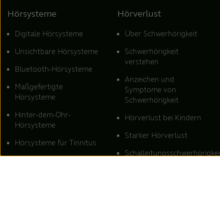
Hörsysteme
Hörverlust
Digitale Hörsysteme
Über Schwerhörigkeit
Unsichtbare Hörsysteme
Schwerhörigkeit
verstehen
Bluetooth-Hörsysteme
Anzeichen und
Maßgefertigte
Symptome von
Hörsysteme
Schwerhörigkeit
Hinter-dem-Ohr-
Hörverlust bei Kindern
Hörsysteme
Starker Hörverlust
Hörsysteme für Tinnitus
Schalleitungsschwerhörigkei
ReSound Hörsysteme
Schallempfindungsschwerhö
Kombinierte
Schwerhörigkeit
Tinnitus-Linderung