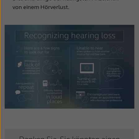
Suomi
Sverige
von einem Hörverlust.
Türkçe
United Kingdom
United States
Österreich
عربي
日本