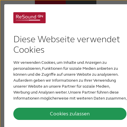
Was sind die ersten
Hörsysteme
Diese Webseite verwendet
Anzeichen eines
Hörverlust
Cookies
Hörverlustes?
Wir verwenden Cookies, um Inhalte und Anzeigen zu
Über ReSound
personalisieren, Funktionen für soziale Medien anbieten zu
können und die Zugriffe auf unsere Website zu analysieren.
Außerdem geben wir Informationen zu Ihrer Verwendung
Support & Unterstützung
In den meisten Fällen entwickelt sich ein
unserer Website an unsere Partner für soziale Medien,
Werbung und Analysen weiter. Unsere Partner führen diese
Hörverlust schleichend. Möglicherweise bemerken
Informationen möglicherweise mit weiteren Daten zusammen,
FÜR AKUSTIKER
Ihre Familienmitglieder und Kollegen früher als
die Sie ihnen bereitgestellt haben oder die sie im Rahmen Ihrer
Sie, dass Sie schlechter hören.
Nutzung der Dienste gesammelt haben.
Cookies zulassen
ÖSTERREICH