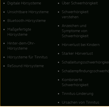
Digitale Hörsysteme
Über Schwerhörigkeit
Unsichtbare Hörsysteme
Schwerhörigkeit
verstehen
Bluetooth-Hörsysteme
Anzeichen und
Maßgefertigte
Symptome von
Hörsysteme
Schwerhörigkeit
Hinter-dem-Ohr-
Hörverlust bei Kindern
Hörsysteme
Starker Hörverlust
Hörsysteme für Tinnitus
Schalleitungsschwerhörigkei
ReSound Hörsysteme
Schallempfindungsschwerhö
Kombinierte
Schwerhörigkeit
Tinnitus-Linderung
Ursachen von Tinnitus