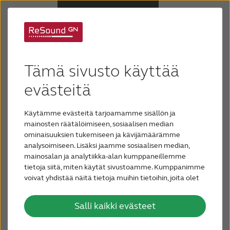
Ikääntymiseen liittyvä
Kuulolaitteet
Tämä sivusto käyttää
kuulonalenema
Kuulonalenema
evästeitä
Ikääntymisen aiheuttama kuulonalenema on
Käytämme evästeitä tarjoamamme sisällön ja
yleensä lievä tai keskivaikea. Jos kuulonalenema
Tuki & huolto
mainosten räätälöimiseen, sosiaalisen median
on lievä, hiljaisten ja etäisten äänien kuuleminen ja
ominaisuuksien tukemiseen ja kävijämäärämme
ymmärtäminen on vaikeaa, samoin puheen
analysoimiseen. Lisäksi jaamme sosiaalisen median,
Miksi ReSound
ymmärtäminen melussa. Jos kuulonalenema on
mainosalan ja analytiikka-alan kumppaneillemme
keskivaikea, tavallista puhetta on vaikea kuulla
tietoja siitä, miten käytät sivustoamme. Kumppanimme
vaikka se kuuluisi läheltä.
voivat yhdistää näitä tietoja muihin tietoihin, joita olet
Blogi
antanut heille tai joita on kerätty, kun olet käyttänyt
heidän palvelujaan.
Salli kaikki evästeet
OTA YHTEYTTÄ