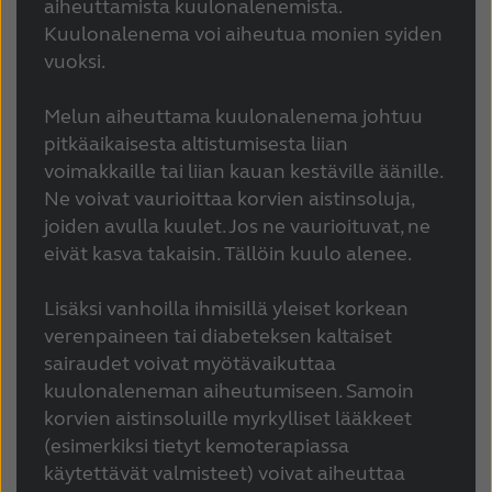
aiheuttamista kuulonalenemista.
Kuulonalenema voi aiheutua monien syiden
vuoksi.
Melun aiheuttama kuulonalenema johtuu
pitkäaikaisesta altistumisesta liian
voimakkaille tai liian kauan kestäville äänille.
Ne voivat vaurioittaa korvien aistinsoluja,
joiden avulla kuulet. Jos ne vaurioituvat, ne
eivät kasva takaisin. Tällöin kuulo alenee.
Lisäksi vanhoilla ihmisillä yleiset korkean
verenpaineen tai diabeteksen kaltaiset
sairaudet voivat myötävaikuttaa
kuulonaleneman aiheutumiseen. Samoin
korvien aistinsoluille myrkylliset lääkkeet
(esimerkiksi tietyt kemoterapiassa
käytettävät valmisteet) voivat aiheuttaa