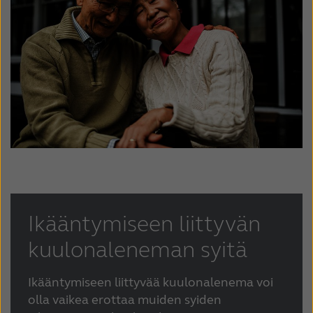
Latinoamérica
Netherlands
New Zealand
Norge
Schweiz
Suisse
Suomi
Sverige
Türkçe
United Kingdom
United States
Österreich
عربي
日本
Ikääntymiseen liittyvän
kuulonaleneman syitä
Ikääntymiseen liittyvää kuulonalenema voi
olla vaikea erottaa muiden syiden