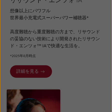
リサウンド・エンツォ IA
Latinoamérica
Netherlands
想像以上にパワフル
New Zealand
Norge
世界最小充電式スーパーパワー補聴器*
Schweiz
Suisse
高度難聴から重度難聴の方まで、リサウンド
Suomi
Sverige
の妥協のない技術により開発されたリサウン
Türkçe
United Kingdom
ド・エンツォ™ IAで快適な生活を。
United States
Österreich
*2025年8月時点
عربي
日本
詳細を見る