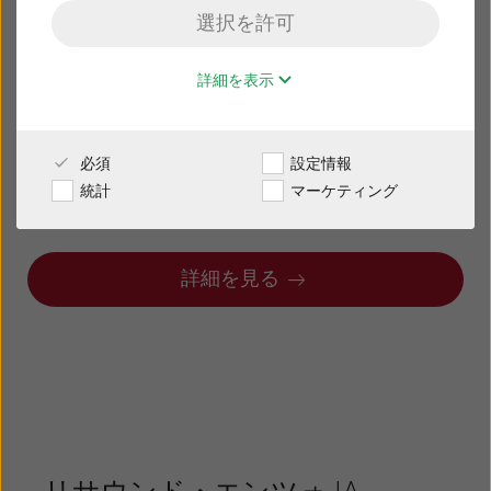
リサウンド・
選択を許可
販売店様専用サイト
ビビア
詳細を表示
日本
きこえはより鮮やかに
必須
設定情報
Australia
Brasil
インテリジェンス・オーグメンテッド（IA)
統計
マーケティング
あなたの可能性を引き出す人工知能
Canada
Česká republika
China
Danmark
詳細を見る
Deutschland
España
France
India
International
Italia
Kazakhstan
Korea