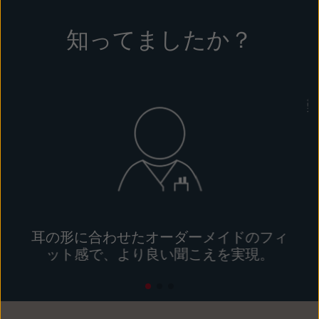
Latinoamérica
Netherlands
知ってましたか？
New Zealand
Norge
Schweiz
Suisse
Suomi
Sverige
Türkçe
United Kingdom
United States
Österreich
عربي
日本
耳の形に合わせたオーダーメイドのフィ
ット感で、より良い聞こえを実現。