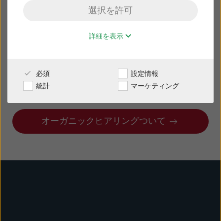
あな型 充電式 オー
選択を許可
販売店様専用サイト
ダーメイド 補聴器
詳細を表示
日本
一人ひとりの耳の形、ニーズや好みに合わせて
専門家によって調整された補聴器でもっと人生を
必須
設定情報
Australia
Brasil
豊かに過ごしましょう。
統計
マーケティング
Canada
Česká republika
オーガニックヒアリングついて
China
Danmark
Deutschland
España
France
India
International
Italia
Kazakhstan
Korea