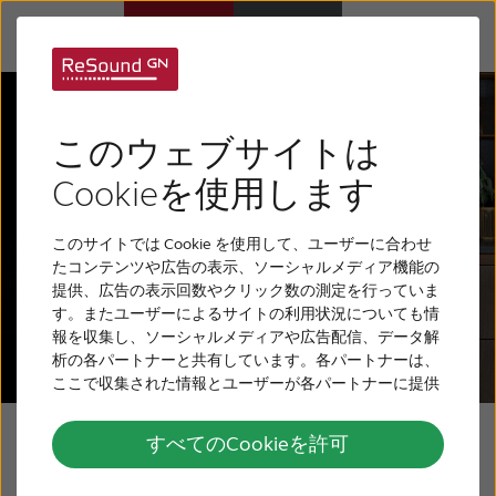
補聴器
このウェブサイトは
難聴について
Cookieを使用します
このサイトでは Cookie を使用して、ユーザーに合わせ
リサウンドについて
たコンテンツや広告の表示、ソーシャルメディア機能の
提供、広告の表示回数やクリック数の測定を行っていま
す。またユーザーによるサイトの利用状況についても情
サポート
報を収集し、ソーシャルメディアや広告配信、データ解
析の各パートナーと共有しています。各パートナーは、
ここで収集された情報とユーザーが各パートナーに提供
採用情報
した他の情報、ユーザーが各パートナーのサービスを使
用したときに収集した他の情報を組み合わせて使用する
すべてのCookieを許可
リサウンド・ワン耳
ことがあります。
お問い合わせ