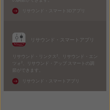
Latinoamérica
Netherlands
リサウンド・スマート3Dアプリ
New Zealand
Norge
Schweiz
Suisse
Suomi
Sverige
リサウンド・スマートアプリ
Türkçe
United Kingdom
United States
Österreich
リサウンド・リンクス²、リサウンド・エン
ツォ²、リサウンド・アップ スマートの調
عربي
日本
節ができます。
リサウンド・スマートアプリ