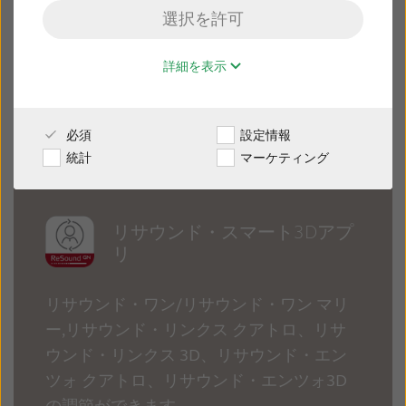
選択を許可
販売店様専用サイト
詳細を表示
日本
必須
設定情報
Australia
Brasil
統計
マーケティング
Canada
Česká republika
China
Danmark
リサウンド・スマート3Dアプ
リ
Deutschland
España
France
India
リサウンド・ワン/リサウンド・ワン マリ
ー,リサウンド・リンクス クアトロ、リサ
International
Italia
ウンド・リンクス 3D、リサウンド・エン
Kazakhstan
Korea
ツォ クアトロ、リサウンド・エンツォ3D
の調節ができます。