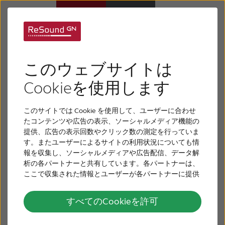
補聴器
このウェブサイトは
難聴について
アプリを使う
Cookieを使用します
高機能で直感的に使えるアプリを使
このサイトでは Cookie を使用して、ユーザーに合わせ
リサウンドについて
たコンテンツや広告の表示、ソーシャルメディア機能の
えば、リサウンド補聴器を簡単に、
提供、広告の表示回数やクリック数の測定を行っていま
こっそりと、お好みにあわせて調整
す。またユーザーによるサイトの利用状況についても情
サポート
できます。
報を収集し、ソーシャルメディアや広告配信、データ解
析の各パートナーと共有しています。各パートナーは、
ここで収集された情報とユーザーが各パートナーに提供
採用情報
した他の情報、ユーザーが各パートナーのサービスを使
用したときに収集した他の情報を組み合わせて使用する
すべてのCookieを許可
ことがあります。
お問い合わせ