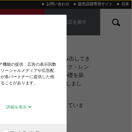
お問い合わせ
販売店様専用サイト
日本
こえのチェックし
販売店を探す
せんか？
い補聴器
と難聴
「聞こえにくい？」を感じたら読む本
リサウンドのアプリ
取りに関わる最先端の技術を生み出してき
ィア機能の提供、広告の表示回数
います。ワイド・ダイナミック・レン
、ソーシャルメディアや広告配
を使用した音声処理の新しい礎を築
ーが各パートナーに提供した他
 for iPhone補聴器を開発しまし
することがあります。
補聴器は、以下の賞を受賞していま
詳細を表示