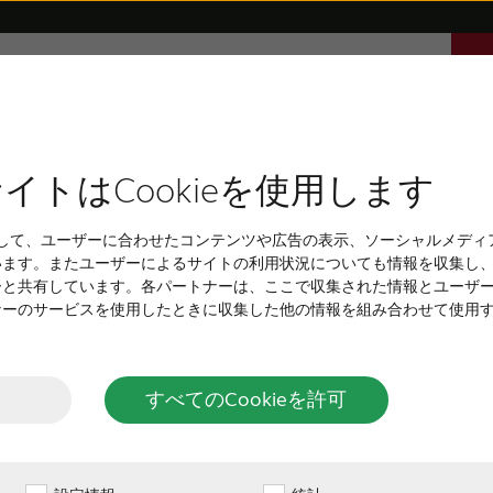
き
サウンドについて
サポート
採用情報
ま
h補聴器
用者の声
リのサポート
高度～重度の難聴
充電式 補聴器
販売店インタビュー
互換性
耳鳴り
耳あな型補聴器
耳年齢チェック
目立たな
認知症
イトはCookieを使用します
賞履歴
1943年以来、聞き
 を使用して、ユーザーに合わせたコンテンツや広告の表示、ソーシャルメデ
た豊かな伝統を持って
います。またユーザーによるサイトの利用状況についても情報を収集し
ジ・コンプレッション
ーと共有しています。各パートナーは、ここで収集された情報とユーザ
き、業界では初めてMade
ナーのサービスを使用したときに収集した他の情報を組み合わせて使用
た。
リサウンドのスマート
すべてのCookieを許可
す: