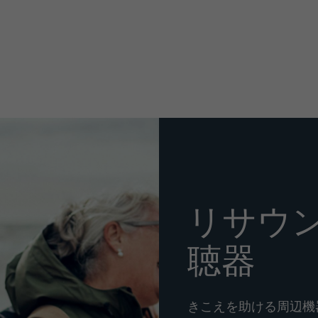
リサウ
聴器
きこえを助ける周辺機