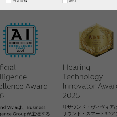
設定情報
統計
Hearing
ficial
Technology
lligence
Innovator Awar
ellence Award
2025
6
リサウンド・ヴィヴィア
nd Viviaは、Business
サウンド・スマート3Dア
ligence Groupが主催する