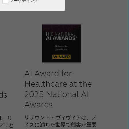
マーケティング
AI Award for
Healthcare at the
2025 National AI
ds
Awards
リサウンド・ヴィヴィアは、ノ
は、リ
イズに満ちた世界で顧客が重要
プリと