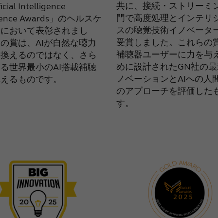
共に、接続・ストリーミ
icial Intelligence
門で高度処理とインテリ
llence Awards」のヘルスケ
スの聴覚技術イノベータ
門において表彰されまし
受賞しました。これらの
の賞は、AIが自然な聴力
補聴器ユーザーに力を与
き換えるのではなく、さら
めに設計されたGN社の最
る世界最小のAI搭載補聴
ノベーションとAIへの人
称えるものです。
のアプローチを評価した
す。