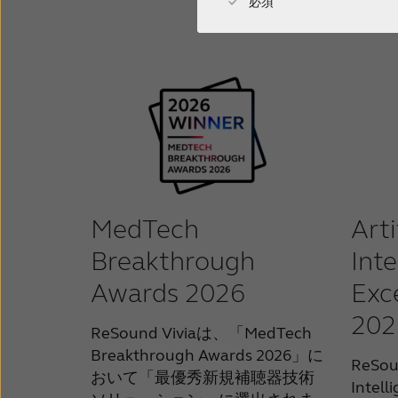
必須
MedTech
Arti
Breakthrough
Inte
Awards 2026
Exc
202
ReSound Viviaは、「MedTech
Breakthrough Awards 2026」に
ReSou
おいて「最優秀新規補聴器技術
Intel