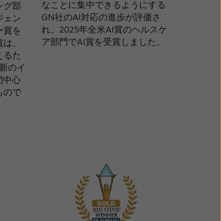
なことに集中できるようにする
ング部
GN社のAI対応の進歩が評価さ
ジェン
れ、2025年全米AI賞のヘルスケ
ー賞を
ア部門でAI賞を受賞しました。
賞は、
えるた
新のイ
間中心
もので