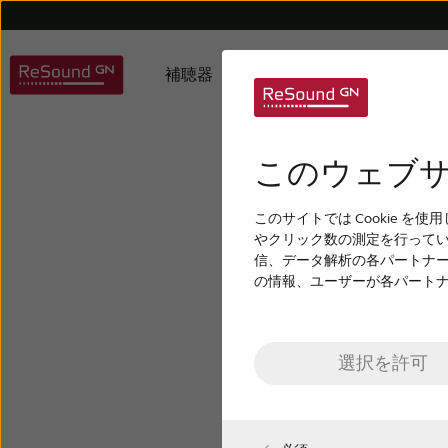
補聴器
難聴について
リ
リサウンドの補聴器
難聴を理解する
会社概要
補聴器のサポート
受賞履歴
加齢性難聴
アクセサリーのサポート
デジタル補聴器
リサウンドの哲学
子どもの難聴
Bluetoot
ご利
アプ
このウェブサ
受
このサイトでは Cookie
リサウンドのアクセサリー
やクリック数の測定を行って
信、データ解析の各パートナ
の情報、ユーザーが各パート
選択を許可