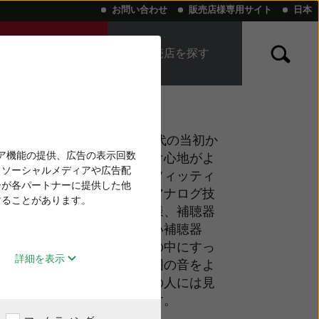
お問い合わせ
販売店様専用サイト
日本
こえのチェックし
販売店を探す
せんか？
い補聴器
と難聴
「聞こえにくい？」を感じたら読む本
リサウンドのアプリ
け型モデルが現れた1960年代の当初か
ィア機能の提供、広告の表示回数
した。現在の補聴器は、つけ心地がよ
、ソーシャルメディアや広告配
、色、便利な機能、耳へのフィッティ
ーが各パートナーに提供した他
々です。かつての補聴器はアナログ技
することがあります。
、他のあらゆるデバイス同様、補聴器
ます。最新世代の目立たない補聴器
スマートになっており、耳の中にすっ
詳細を表示
目につかず、それでいて周囲の音をよ
できます。補聴器は、周囲の人には見
者は確実に違いに気づきます。