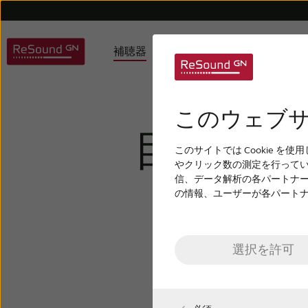
補聴器
難聴について
リ
リサウンドの補聴器
難聴を理解する
会社概要
補聴器のサポート
受賞履歴
加齢性難聴
アクセサリーのサポート
デジタル補聴器
リサウンドの哲学
子どもの難聴
Bluetoot
ご利
アプ
このウェブサ
目立たな
このサイトでは Cookie
リサウンドのアクセサリー
やクリック数の測定を行って
信、データ解析の各パートナ
器
の情報、ユーザーが各パート
選択を許可