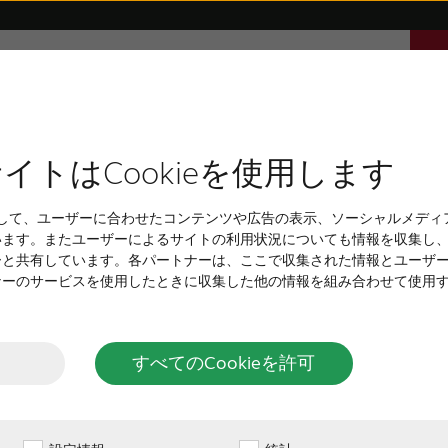
き
サウンドについて
サポート
採用情報
ま
h補聴器
用者の声
リのサポート
高度～重度の難聴
充電式 補聴器
販売店インタビュー
互換性
耳鳴り
耳あな型補聴器
耳年齢チェック
目立たな
認知症
イトはCookieを使用します
い補聴
補聴器は、大きい耳か
 を使用して、ユーザーに合わせたコンテンツや広告の表示、ソーシャルメデ
ら大きく進化してきま
います。またユーザーによるサイトの利用状況についても情報を収集し
くて目立たず、サイズ
ーと共有しています。各パートナーは、ここで収集された情報とユーザ
とは？
ング方法など、実に様
ナーのサービスを使用したときに収集した他の情報を組み合わせて使用
術に頼っていましたが
もデジタル化されてい
は、いまだかつてなく
すべてのCookieを許可
ぽり収まり、ほとんど
り多く聞き取ることが
えにくいですが、装用