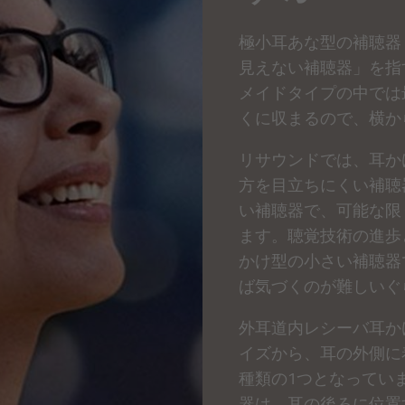
極小耳あな型の補聴器
見えない補聴器」を指
メイドタイプの中では
くに収まるので、横か
リサウンドでは、耳か
方を目立ちにくい補聴
い補聴器で、可能な限
ます。聴覚技術の進歩
かけ型の小さい補聴器
ば気づくのが難しいぐ
外耳道内レシーバ耳か
イズから、耳の外側に
種類の1つとなってい
器は、耳の後ろに位置