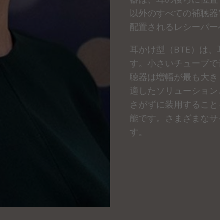
以外のすべての補聴器
配置されるレシーバー
耳かけ型（BTE）は
す。小さいチューブで
聴器は増幅が最も大き
適したソリューション
さがずに装用すること
能です。
さまざまなサ
す。