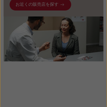
Latinoamérica
Netherlands
お近くの販売店を探す
New Zealand
Norge
Schweiz
Suisse
Suomi
Sverige
Türkçe
United Kingdom
United States
Österreich
عربي
日本