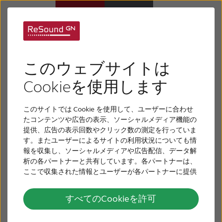
リサウンドワイヤレスアク
補聴器
セサリーのサポート
このウェブサイトは
難聴について
Cookieを使用します
リサウンドワイヤレスアクセサリーのペアリング方
法と使い方
このサイトでは Cookie を使用して、ユーザーに合わせ
リサウンドについて
たコンテンツや広告の表示、ソーシャルメディア機能の
アクセサリーを選択してください：
提供、広告の表示回数やクリック数の測定を行っていま
す。またユーザーによるサイトの利用状況についても情
サポート
報を収集し、ソーシャルメディアや広告配信、データ解
析の各パートナーと共有しています。各パートナーは、
ここで収集された情報とユーザーが各パートナーに提供
採用情報
した他の情報、ユーザーが各パートナーのサービスを使
用したときに収集した他の情報を組み合わせて使用する
すべてのCookieを許可
ことがあります。
お問い合わせ