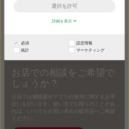
選択を許可
マルチマイク
販売店様専用サイト
詳細を表示
日本
必須
設定情報
Australia
Brasil
統計
マーケティング
Canada
Česká republika
お店での相談をご希望で
China
Danmark
しょうか？
Deutschland
España
France
India
お店では補聴器やアプリの使用に関するお手
伝いも行います。使い方でお困りのことがあ
International
Italia
れば、いつでもお買い求めの販売店へご相談
ください。
Kazakhstan
Korea