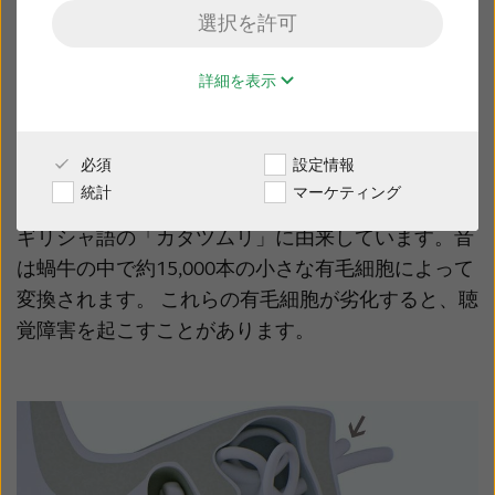
選択を許可
販売店様専用サイト
詳細を表示
蝸牛
日本
必須
設定情報
蝸牛は、耳の奥深くにある、螺旋状のくぼみです。
Australia
Brasil
統計
マーケティング
カタツムリの殻のように見えますが - 実際、蝸牛は
Canada
Česká republika
ギリシャ語の「カタツムリ」に由来しています。音
は蝸牛の中で約15,000本の小さな有毛細胞によって
China
Danmark
変換されます。 これらの有毛細胞が劣化すると、聴
Deutschland
España
覚障害を起こすことがあります。
France
India
International
Italia
Kazakhstan
Korea