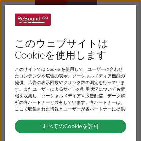
内耳とは？
補聴器
このウェブサイトは
内耳は体の外側からは見えませんが、聴覚における
難聴について
Cookieを使用します
役割は重要です。ここは細胞と神経が音を処理して
音信号を脳に送る場所です。これらの重要な細胞お
このサイトでは Cookie を使用して、ユーザーに合わせ
リサウンドについて
よび神経は年齢と共に劣化するため、多くの加齢性
たコンテンツや広告の表示、ソーシャルメディア機能の
難聴は内耳で生じます。内耳は私たちの平衡感覚を
提供、広告の表示回数やクリック数の測定を行っていま
保つのにも役立ちます。
す。またユーザーによるサイトの利用状況についても情
サポート
報を収集し、ソーシャルメディアや広告配信、データ解
析の各パートナーと共有しています。各パートナーは、
ここで収集された情報とユーザーが各パートナーに提供
採用情報
した他の情報、ユーザーが各パートナーのサービスを使
用したときに収集した他の情報を組み合わせて使用する
すべてのCookieを許可
ことがあります。
お問い合わせ