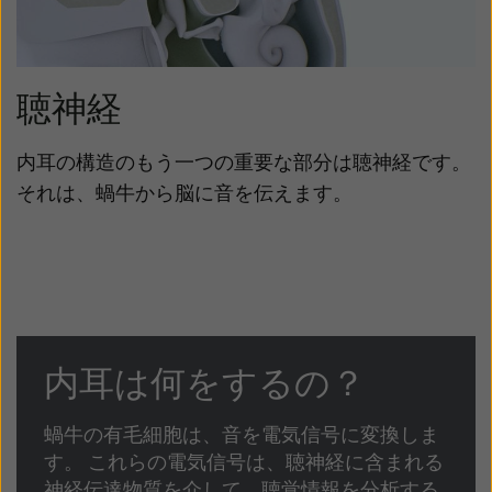
Latinoamérica
Netherlands
New Zealand
Norge
聴神経
Schweiz
Suisse
Suomi
Sverige
内耳の構造のもう一つの重要な部分は聴神経です。
Türkçe
United Kingdom
それは、蝸牛から脳に音を伝えます。
United States
Österreich
عربي
日本
内耳は何をするの？
蝸牛の有毛細胞は、音を電気信号に変換しま
す。 これらの電気信号は、聴神経に含まれる
神経伝達物質を介して、聴覚情報を分析する