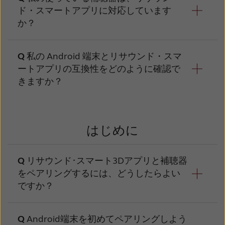
www.resound.com/compatibility で確認して
ド・スマートアプリに対応しています
ください。
か？
リサウンド・リンクス²、リサウンド ・エン
私の Android 端末とリサウンド・スマ
ツォ²、リサウンド・リンクス がアプリに対応
ートアプリの互換性をどのように確認で
しています。その他の補聴器をお使いの場合
きますか？
は、https://www.resound.com/ja-
jp/help/compatibility でアプリの対応状況を確
対応端末のリストを、
認してください。
https://www.resound.com/ja-
はじめに
jp/help/compatibility で確認してください。ご
利用の端末がリストに入っていない場合、その
リサウンド･スマート3Dアプリと補聴器
端末はアプリ非対応となります。
をペアリングするには、どうしたらよい
ですか？
Android端末を初めてペアリングしよう