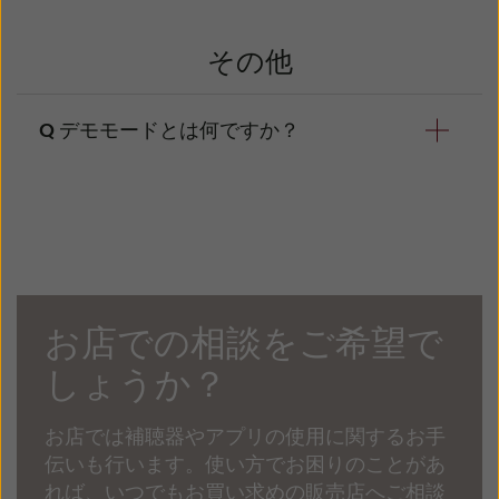
現時点ではお気に入りを新しいバージョンや
プラットフォームに転送することはできませ
その他
ん。お気に入りを元に戻すには、もう一度お気
に入りを作成する必要があります。
デモモードとは何ですか？
デモモードを有効にすると補聴器への接続なし
にアプリを起動できます。これはデモンストレ
ーション用途としてアプリを使用したい場合に
役に立ちます。
お店での相談をご希望で
デモモードでは、実際に補聴器を接続している
ものとして、アプリ機能をシミュレートしま
しょうか？
す。たとえば、プログラムの変更や低音/中音/
高音の調節などが実行できます。
お店では補聴器やアプリの使用に関するお手
アプリ初回起動時にデモモードを選択すること
伝いも行います。使い方でお困りのことがあ
も、「設定」からデモモードの有効/無効を切
れば、いつでもお買い求めの販売店へご相談