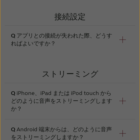
を保存しておき、特定の場所に移動した時に自
用の場合：アプリを開き、「設定」＞
-ペアリングを行う前に、補聴器の電源を
動的にその設定が適用されるように設定するこ
「補聴器」とのペアリングをタップし、
入れていますか？入れている場合、ペア
初期設定に戻す方法は以下の４つがあります。
接続設定
とも可能です。あるいは、アプリでそのお気に
アプリ画面の手順に従ってすすんでくだ
リングのプロセスがアプリで開始されて
入りを選択すれば、いつでも設定を適用させる
さい。
から、補聴器の電源を入れてください。
1)「詳細設定」画面を表示し、画面下の「リセ
ことができます。
アプリとの接続が失われた際、どうす
ット」をタップする。これにより、音量以外の
Androidの場合：アプリを開き、画面の
スマートフォンのBluetoothメニューか
ればよいですか？
手順に従って進んでください。補聴器を
全ての設定がリセットされます。
ら、既に補聴器をペアリングしています
端末のOSにはペアリングしないでくださ
か？もしもBluetoothメニューから補聴器
2) 「雑音抑制」「会話重視」「風切り音抑
い。
をペアリングしている場合それは無視し
制」の各ボリュームスライダーのマークは、初
て、補聴器を再起動してアプリのメニュ
アプリとの接続が失われた際、通常は補聴器
ストリーミング
期設定を意味しています。これらのスライダー
ーからペアリングを行ってください。
とモバイル機器（iPhone、iPad、iPod
を、マークの位置に設定します。低音／高音の
touch）間の接続が解除されたことを意味しま
iPhone、iPad または iPod touch から
ペアリング中にアプリから「再度お試し
初期設定は０です。
す。接続が失われたことを通知する小さなビッ
どのように音声をストリーミングします
ください」と表示されますか？表示され
クリマーク(!)が表示されます。ビックリマーク
か？
る場合、補聴器の電源を切って、再度試
3) ホーム画面のクイックボタンを有効にして
(!)をタップすると、接続を再確立する方法に関
してください。何度か試しても接続でき
いる場合、そのボタンを再度タップするだけで
ない場合や、デバイスが正常に表示され
するガイダンスが表示されます。
無効に戻ります。
Apple 対応の補聴器をお持ちの場合は、
Android 端末からは、どのように音声
ない場合は、デバイスが対応していませ
iPhone、iPad、iPod touch の iOS に直接接続
をストリーミングしますか？
また、モバイル機器のBluetooth機能をオフに