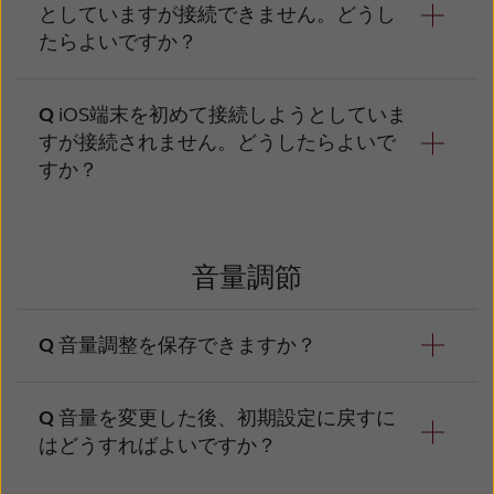
としていますが接続できません。どうし
モバイル機器が、iOS端末かAndroid端末かに
たらよいですか？
よって手順が異なります。
iOS端末(iPhone、iPad、iPod touch )の
iOS端末を初めて接続しようとしていま
場合：最初に、補聴器をiOSにペアリング
すが接続されません。どうしたらよいで
以下の内容を確認してください
する必要があります。「設定」＞「一
すか？
般」＞「アクセシビリティー」をタップ
同じ室内で、補聴器を他のスマートフォ
し、補聴器の電池ケースを開／閉して電
ンにペアリングしていますか？ペアリン
源を入れると、モバイル機器が補聴器を
（販売店様向け情報）ペアリングを開始する
グしている場合は、新しい機器のペアリ
検出できる状態になります。補聴器が画
前に、補聴器をAirlinkやNOAHlinkに接続して
音量調節
ングを行う前に、ペアリングを解除して
面に表示されたら「ヒアリングデバイ
いますか？接続している場合、新しい端末をペ
ください。
ス」をタップし、「ペアリング」をタッ
アリングする前に、接続を解除してください。
プします。（両耳をそれぞれタップしま
音量調整を保存できますか？
(販売店向け情報）ペアリングする前に補
す）。これで、補聴器がペアリングされ
聴器をAirlinkやNOAHlinkに接続していま
ました。アプリ画面の手順に従って進み
すか？接続している場合、新しい機器を
補聴器を再起動する（電源を切って入れる）
音量を変更した後、初期設定に戻すに
ます。
ペアリングする前に、接続を解除してく
までは、特定のプログラムに設定した音量調整
はどうすればよいですか？
ださい。
を保存できます。また、「お気に入り」に設定
iOS端末でリサウンド・リンクス4をご使