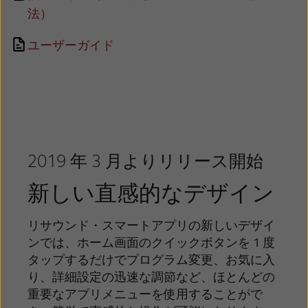
Latinoamérica
Netherlands
法）
New Zealand
Norge
ユーザーガイド
Schweiz
Suisse
Suomi
Sverige
Türkçe
United Kingdom
United States
Österreich
2019 年 3 月よりリリース開始
عربي
日本
新しい直感的なデザイン
リサウンド・スマートアプリの新しいデザイ
ンでは、ホーム画面のクイックボタンを 1 度
タップするだけでプログラム変更、お気に入
り、詳細設定の迅速な調節など、ほとんどの
重要なアプリメニューを使用することがで