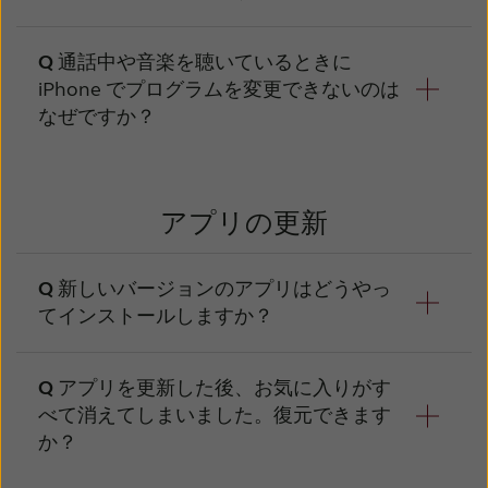
ん。
4) 補聴器の電池ケースを開閉します。これに
して通話、音楽などをストリーミングすること
してから再びオンにするのも効果的です。ほと
より、フィッティング時の設定に戻ります。
ができます。Apple 対応の補聴器をお持ちでな
んどのiOS端末では画面を上へスワイプ、
Android 端末をお持ちの場合は、携帯ユナイ
通話中や音楽を聴いているときに
い場合は、携帯ユナイトⅡ を使用して音声を
トⅡ を使用して音声をストリーミングしてく
iPhone でプログラムを変更できないのは
Android端末では下へスワイプすると、この操
ストリーミングしてください。詳細について
ださい。詳細については、ダイレクト通信及び
なぜですか？
作を行うことができます。
は、リサウンド・スマートアプリ™ 使い方ガ
リサウンド・スマートアプリ仕様方法の使い方
イドをご覧ください。
Bluetoothアイコンをタップしてオフにし、数
ガイドをご覧ください。
音声を直接 iPhone、iPad または iPod touch
秒後に再びアイコンをタップしてオンにしま
からストリーミングするときは、補聴器が自動
アプリの更新
す。
的に iPhone プログラムに切り替わります。補
聴器プログラムに戻るには、電話やその他の音
新しいバージョンのアプリはどうやっ
声ストリーミングを終了してください。
てインストールしますか？
アプリストアでアプリを最新バージョンに更
アプリを更新した後、お気に入りがす
新するだけでインストールできます。
べて消えてしまいました。復元できます
か？