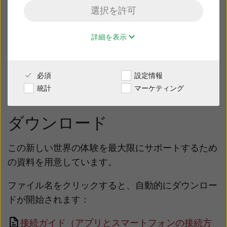
選択を許可
販売店様専用サイト
リサウンドのスマート補聴器をお持ちの場合は、リ
詳細を表示
サウンド・スマートアプリを使用して、自分の好み
日本
に合うように補聴器を微調節することができます。
簡単に、こっそりと、 携帯電話を操作しているかの
必須
設定情報
ように。
Australia
Brasil
統計
マーケティング
Canada
Česká republika
ダウンロード
China
Danmark
Deutschland
España
この新しい世界の体験を最大限にサポートするため
の資料を用意しています。
France
India
ファイル名をクリックすると、自動的にダウンロー
International
Italia
ドが開始されます：
Kazakhstan
Korea
接続ガイド（アプリとスマートフォンの接続方