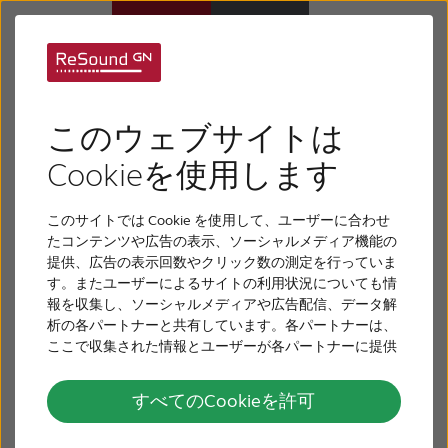
リサウンド・スマー
補聴器
トアプリのサポート
このウェブサイトは
難聴について
Cookieを使用します
このサイトでは Cookie を使用して、ユーザーに合わせ
リサウンドについて
たコンテンツや広告の表示、ソーシャルメディア機能の
提供、広告の表示回数やクリック数の測定を行っていま
す。またユーザーによるサイトの利用状況についても情
サポート
報を収集し、ソーシャルメディアや広告配信、データ解
析の各パートナーと共有しています。各パートナーは、
ここで収集された情報とユーザーが各パートナーに提供
採用情報
した他の情報、ユーザーが各パートナーのサービスを使
用したときに収集した他の情報を組み合わせて使用する
すべてのCookieを許可
ことがあります。
お問い合わせ