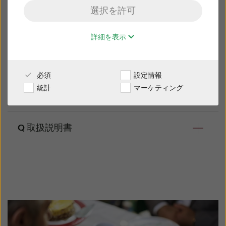
選択を許可
販売店様専用サイト
詳細を表示
日本
サポート資料をダウンロー
必須
設定情報
Australia
Brasil
統計
マーケティング
ド
Canada
Česká republika
China
Danmark
取扱説明書
Deutschland
España
France
India
リサウンド・エンツォ IA 取扱説明書
International
Italia
Kazakhstan
Korea