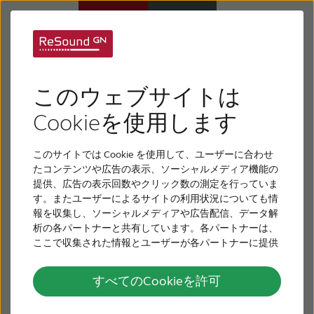
リサウンド・エンツ
補聴器
ォ IA
このウェブサイトは
難聴について
Cookieを使用します
TM
リサウンド・エンツォ
IAに関するすべての資料
を以下より簡単にダウンロードいただけます。
このサイトでは Cookie を使用して、ユーザーに合わせ
リサウンドについて
たコンテンツや広告の表示、ソーシャルメディア機能の
提供、広告の表示回数やクリック数の測定を行っていま
す。またユーザーによるサイトの利用状況についても情
サポート
報を収集し、ソーシャルメディアや広告配信、データ解
析の各パートナーと共有しています。各パートナーは、
ここで収集された情報とユーザーが各パートナーに提供
採用情報
した他の情報、ユーザーが各パートナーのサービスを使
用したときに収集した他の情報を組み合わせて使用する
すべてのCookieを許可
ことがあります。
お問い合わせ