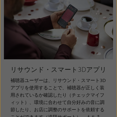
Latinoamérica
Netherlands
New Zealand
Norge
Schweiz
Suisse
Suomi
Sverige
Türkçe
United Kingdom
United States
Österreich
عربي
日本
リサウンド・スマート3Dアプリ
補聴器ユーザーは、リサウンド・スマート3D
アプリを使用することで、補聴器が正しく装
用されているか確認したり（チェックマイフ
ィット）、環境に合わせて自分好みの音に調
節したり、お店に調整のサポートを依頼する