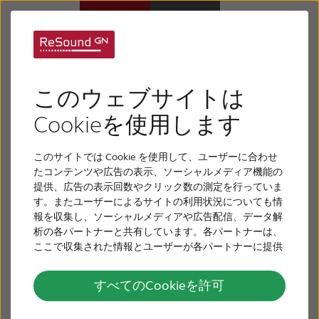
その他の補聴器のサ
補聴器
ポート
このウェブサイトは
難聴について
Cookieを使用します
このサイトでは Cookie を使用して、ユーザーに合わせ
リサウンドについて
たコンテンツや広告の表示、ソーシャルメディア機能の
提供、広告の表示回数やクリック数の測定を行っていま
す。またユーザーによるサイトの利用状況についても情
サポート
報を収集し、ソーシャルメディアや広告配信、データ解
析の各パートナーと共有しています。各パートナーは、
ここで収集された情報とユーザーが各パートナーに提供
採用情報
した他の情報、ユーザーが各パートナーのサービスを使
用したときに収集した他の情報を組み合わせて使用する
すべてのCookieを許可
リサウンド・リンクス3Dのサポート
ことがあります。
お問い合わせ