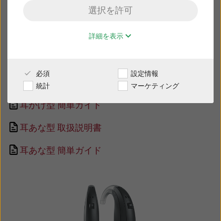
ファイル名をクリックすると、自動的にダウンロー
選択を許可
ドが開始されます：
販売店様専用サイト
外耳道内レシーバ耳かけ型 取扱説明書
詳細を表示
日本
外耳道内レシーバ耳かけ型 簡単ガイド
必須
設定情報
Australia
Brasil
耳かけ型 取扱説明書
統計
マーケティング
Canada
Česká republika
耳かけ型 簡単ガイド
China
Danmark
耳あな型 取扱説明書
Deutschland
España
耳あな型 簡単ガイド
France
India
International
Italia
Kazakhstan
Korea