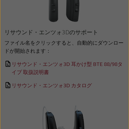
Latinoamérica
Netherlands
New Zealand
Norge
Schweiz
Suisse
リサウンド・エンツォ3Dのサポート
Suomi
Sverige
ファイル名をクリックすると、自動的にダウンロー
Türkçe
United Kingdom
ドが開始されます：
United States
Österreich
リサウンド・エンツォ3D 耳かけ型 BTE 88/98タ
イプ 取扱説明書
عربي
日本
リサウンド・エンツォ3D カタログ